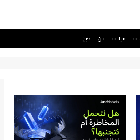
اضة
سياسة
فن
طبخ