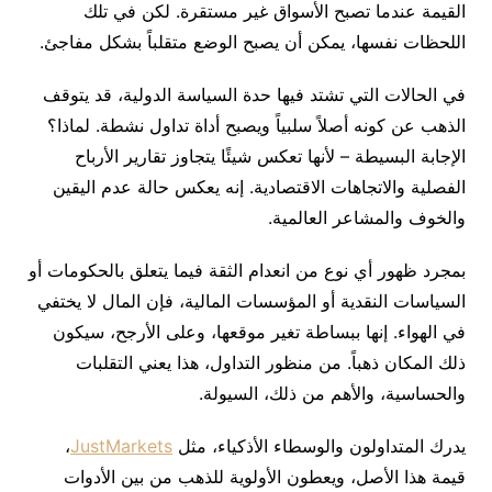
القيمة عندما تصبح الأسواق غير مستقرة. لكن في تلك
اللحظات نفسها، يمكن أن يصبح الوضع متقلباً بشكل مفاجئ.
في الحالات التي تشتد فيها حدة السياسة الدولية، قد يتوقف
الذهب عن كونه أصلاً سلبياً ويصبح أداة تداول نشطة. لماذا؟
الإجابة البسيطة – لأنها تعكس شيئًا يتجاوز تقارير الأرباح
الفصلية والاتجاهات الاقتصادية. إنه يعكس حالة عدم اليقين
والخوف والمشاعر العالمية.
بمجرد ظهور أي نوع من انعدام الثقة فيما يتعلق بالحكومات أو
السياسات النقدية أو المؤسسات المالية، فإن المال لا يختفي
في الهواء. إنها ببساطة تغير موقعها، وعلى الأرجح، سيكون
ذلك المكان ذهباً. من منظور التداول، هذا يعني التقلبات
والحساسية، والأهم من ذلك، السيولة.
يدرك المتداولون والوسطاء الأذكياء، مثل
JustMarkets
،
قيمة هذا الأصل، ويعطون الأولوية للذهب من بين الأدوات