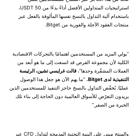
استراتيجيات المتداولين الأفضل أداءً بدءًا من 50 USDT،
باستخدام آلية التداول بالنسخ نفسها المألوفة بالفعل عبر
منتجات العقود الآجلة والفورية من Bitget.
“يولي المزيد من المستخدمين اهتمامًا بالتحركات الاقتصادية
الكلية لأن مجموعة الفرص قد اتسعت إلى ما هو أبعد من
العملات المشفّرة وحدها”،
قالت غرايسي تشين، الرئيسة
التنفيذية لدى Bitget.
“ما يهم الآن هو جعل هذا الوصول
عمليًا. يُخفّض التداول بالنسخ حاجز التنفيذ للمستخدمين الذين
يريدون التعرّض للأسواق العالمية دون الحاجة إلى بناء تلك
الخبرة من الصفر.”
والمنتج مبني على البنية التحتية المدمجة لتداول CFD عبر