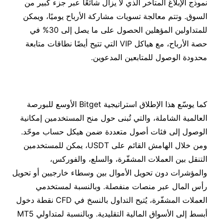
نموذج الإبلاغ المتأخر الذي لا يزال شائعًا عبر جزء كبير من
السوق. وتتم معالجة تسويات مشاركة الأرباح يوميًا، ويمكن
للمتداولين المؤهلين الحصول على ما يصل إلى 30% في
حصة الأرباح، مع هياكل VIP التي تتيح أيضًا نطاقات متابعة
محدودة الوصول للمتابعين المدعوين.
كما يوسّع هذا الإطلاق استراتيجية Bitget الأوسع للبورصة
العالمية الشاملة، والتي تُبنى حول منح المستخدمين إمكانية
الوصول إلى فئات أصول متعددة ضمن هيكل حساب موحّد.
ومن خلال الهامش القائم على USDT، يمكن للمستخدمين
التنقل بين العملات المشفّرة، والسلع، والفوركس،
والمؤشرات دون تحويل الأموال بين وسطاء خارجيين أو تحويل
رأس المال عبر منصات منفصلة. وبالنسبة لمستخدمي
العملات المشفّرة، يُتيح التداول بالنسخ في CFD نقطة دخول
أبسط إلى الأسواق المالية التقليدية. وبالنسبة لمتداولي MT5