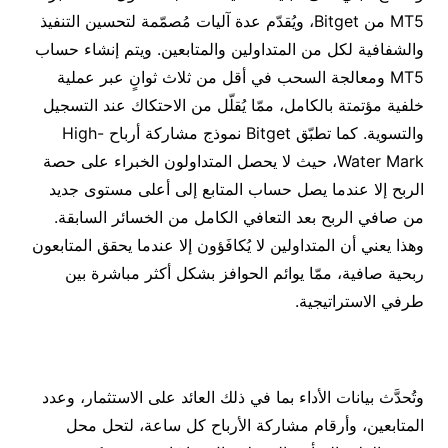
MT5 من Bitget، ويُقدّم عدة آليات مُصمّمة لتحسين التنفيذ
والشفافية لكل من المتداولين والمتابعين. ويتم إنشاء حساب
MT5 ومعالجة السحب في أقل من ثلاث ثوانٍ عبر عملية
خلفية مؤتمتة بالكامل، ممّا يُقلّل من الاحتكاك عند التسجيل
والتسوية. كما تطبّق Bitget نموذج مشاركة أرباح High-
Water Mark، حيث لا يحصل المتداولون الخبراء على حصة
الربح إلا عندما يصل حساب المتابع إلى أعلى مستوى جديد
من صافي الربح بعد التعافي الكامل من الخسائر السابقة.
وهذا يعني أن المتداولين لا يُكافَؤون إلا عندما يحقق المتابعون
ربحية صافية، ممّا يوائم الحوافز بشكل أكثر مباشرة بين
طرفي الاستراتيجية.
وتُحدَّث بيانات الأداء بما في ذلك العائد على الاستثمار، وعدد
المتابعين، وأرقام مشاركة الأرباح كل ساعة، لتحل محل