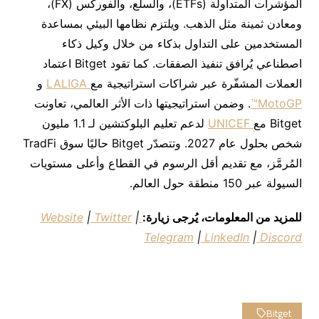
المؤشرات المتداولة (ETFs)، والسلع، والفوركس (FX)،
ومعادن ثمينة مثل الذهب. ويلتزم نظامها البيئي بمساعدة
المستخدمين على التداول بذكاء من خلال وكيل ذكاء
اصطناعي يُرافق تنفيذ الصفقات. كما تقود Bitget اعتماد
العملات المشفّرة عبر شراكات استراتيجية مع
LALIGA
و
MotoGP™
. وضمن استراتيجيتها ذات الأثر العالمي، تعاونت
Bitget مع
UNICEF
لدعم تعليم البلوكتشين لـ 1.1 مليون
شخص بحلول عام 2027. وتتصدّر Bitget حاليًا سوق TradFi
المُرمَّز، مع تقديم أقل الرسوم في القطاع وأعلى مستويات
السيولة عبر 150 منطقة حول العالم.
للمزيد من المعلومات، يُرجى زيارة:
Website
|
Twitter
|
Telegram
|
LinkedIn
|
Discord
Bitget