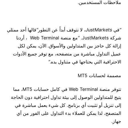
ملاحظات
المستخدمين
.
“
في
JustMarkets
،
لا
نتوقف
أبداً
عن
التطور
“
قالها
أحد
ممثلي
شركة
JustMarkets.
“
مع
منصة
Web Terminal
،
أردنا
إزالة
كل
حاجز
بين
المتداولين
والأسواق
.
الآن،
يمكن
لكل
عميل
التداول
مباشرة
من
متصفحه،
مع
توفر
جميع
الأدوات
الاحترافية
التي
يحتاجها
في
متناول
يده
.”
مصممة
لحسابات
MT5
تتوفر
منصة
Web Terminal في
كامل
حسابات
MT5
،
مما
يتيح
للمتداولين
الوصول
إلى
بيئة
تداول
احترافية
دون
الحاجة
إلى
تنزيل
أو
تثبيت
أي
برنامج
.
كل
شيء
يعمل
مباشرة
في
المتصفح،
لذا
يمكن
للعملاء
بدء
التداول
على
الفور
من
أي
جهاز
.