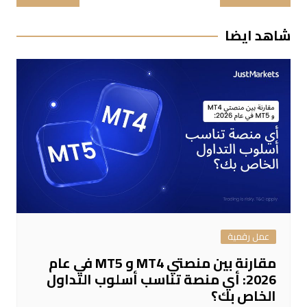
المقالات
شاهد ايضا
عمل رقمية
مقارنة بين منصتي MT4 و MT5 في عام
2026: أي منصة تناسب أسلوب التداول
الخاص بك؟