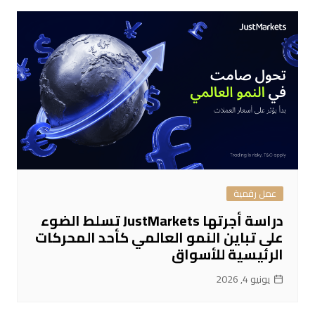
عمل رقمية
دراسة أجرتها JustMarkets تسلط الضوء
على تباين النمو العالمي كأحد المحركات
الرئيسية للأسواق
يونيو 4, 2026