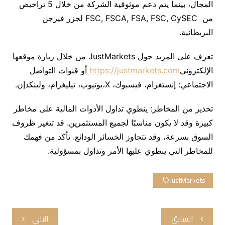
المجال،
بينما
يتم
دعم
موثوقية
الشركة
من
خلال
5
تراخيص
من
FSC, FSCA, FSA, FSC, CySEC
لجزر
فيرجن
البريطانية
.
تعرف
على
المزيد
حول
JustMarkets
من
خلال
زيارة
موقعها
الإلكتروني
https://justmarkets.com
أو
قنوات
التواصل
الاجتماعي
:
إنستغرام
،
فيسبوك
،
X
،
يوتيوب
،
تيليغرام
،
و
لينكدإن
.
تحذير
من
المخاطر
:
ينطوي
تداول
الأدوات
المالية
على
مخاطر
كبيرة
وقد
لا
يكون
مناسبًا
لجميع
المستثمرين
.
قد
تتغير
ظروف
السوق
بسرعة،
وقد
تتجاوز
الخسائر
الودائع
.
تأكد
من
فهمك
للمخاطر
التي
ينطوي
عليها
الأمر
وتداول
بمسؤولية
.
JustMarkets
تصفّح
السابق
التالي