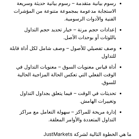
رسوم
بيانية
متقدمة
–
رسوم
بيانية
حديثة
وسريعة
الاستجابة
مدعومة
بمجموعة
متنوعة
من
المؤشرات
الفنية
والأدوات
الرسومية
.
إعدادات
حجم
مرنة
–
خيار
تحديد
حجم
التداول
باللوتات
أو
بوحدات
الأصل
.
وصف
تفصيلي
للأصول
–
وصف
شامل
لكل
أداة
قابلة
للتداول
أداة
قياس
معنويات
السوق
–
معنويات
التداول
في
الوقت
الفعلي
التي
تعكس
الحالة
المزاجية
الحالية
للسوق
.
تحديثات في الوقت – فيما يتعلق بجداول التداول
وتغييرات الهامش.
إدارة
مريحة
للمراكز
–
سهولة
التعامل
مع
مراكز
التداول
المتعددة
والأوامر
المعلقة
.
ما
هي
الخطوة
التالية
لشركة
JustMarkets