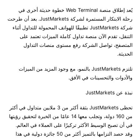
يُعد
إطلاق
منصة
Web Terminal خطوة
حديثة
أخرى
في
رحلة
الابتكار
المستمرة
لشركة
JustMarkets.
بعد
أن
طرحت
شركة
JustMarkets
تطبيقًا
للهواتف
المحمولة
للتداول
أثناء
التنقل،
تقدم
الآن
منصة
تداول
كاملة
الميزات
تعتمد
على
المتصفح،
تواصل
الشركة
رفع
مستوى
منصات
التداول
الحديثة
.
تلتزم
JustMarkets
بالنمو،
مع
وجود
المزيد
من
الميزات
والأدوات
والتحسينات
في
الأفق
.
نبذة
عن
JustMarkets
تحظى
JustMarkets
بثقة
أكثر
من
3
ملايين
متداول
في
أكثر
من
160
دولة،
وتجلب
معها
14
عامًا
من
الخبرة
لتحقيق
رؤيتها
في
أن
تصبح
الوسيط
الأكثر
تركيزًا
على
العملاء
في
العالم
.
وقد
حصد
التزامها
بالتميز
أكثر
من
50
جائزة
دولية
في
هذا