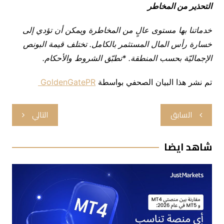
التحذير من المخاطر
خدماتنا بها مستوى عالٍ من المخاطرة ويمكن أن تؤدي إلى
خسارة رأس المال المستثمر بالكامل
.
تختلف قيمة البونص
الإجماليّة بحسب المنطقة. *تطبّق الشروط والأحكام.
تم نشر هذا البيان الصحفي بواسطة
GoldenGatePR
تصفّح
السابق
التالي
المقالات
شاهد ايضا