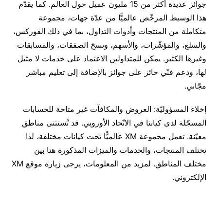
جوائز عديدة أكثر من 15 مليون عميل حول العالم. كما يقدّم
هذا الوسيط المرخّص عالميًّا من عدّة جهات، مجموعة
متكاملة من المنتجات وأدوات التداول، بما في ذلك الفوركس،
والسلع، والمؤشّرات، والأسهم، ونسخ الصفقات، والمسابقات
وغيرها الكثير. يمكن للمتداولين الاعتماد على خدمات لا مثيل
لها، ودعم فنّي حائز على جوائز بالإضافة إلى تعليم مباشر
مجّاني.
إخلاء المسؤوليّة: العروض والمكافآت غير متاحة للحسابات
المسجّلة لدى كياننا في الاتّحاد الأوروبي. قد تُستثنى مناطق
معيّنة. تعمل مجموعة XM عالميًّا تحت كيانات مختلفة، لذا
تختلف المنتجات، والخدمات والميزات المذكورة هنا بين
مختلف المناطق. لمزيد من المعلومات، يرجى زيارة موقع XM
الإلكتروني.