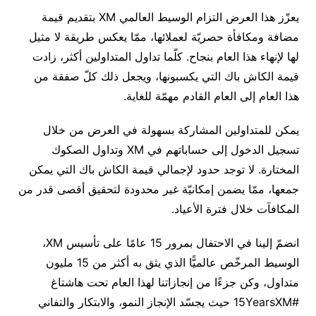
يعزّز هذا العرض التزام الوسيط العالمي XM بتقديم قيمة
مضافة ومكافأة حصريّة لعملائها، ممّا يعكس طريقة لا مثيل
لها لإنهاء هذا العام بنجاح. كلّما تداول المتداولين أكثر، زادت
قيمة الكاش باك التي يكسبونها، ويجعل ذلك كلّ صفقة من
هذا العام إلى العام القادم مهمّة للغاية.
يمكن للمتداولين المشاركة بسهولة في العرض من خلال
تسجيل الدخول إلى حساباتهم في XM وتداول الصكوك
المختارة. لا توجد حدود لإجمالي قيمة الكاش باك التي يمكن
جمعها، ممّا يضمن إمكانيّة غير محدودة لتحقيق أقصى قدر من
المكافآت خلال فترة الأعياد.
انضمّ إلينا في الاحتفال بمرور 15 عامًا على تأسيس XM،
الوسيط المرخّص عالميًّا الذي يثق به أكثر من 15 مليون
متداول، وكن جزءًا من إنجازاتنا لهذا العام تحت هاشتاغ
#15YearsXM حيث يجسّد الإنجاز النمو، والابتكار والتفاني