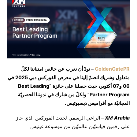
GoldenGatePR
–
نودّ أن نعرب عن خالص امتناننا لكلّ
متداول وشريك انضمّ إلينا في معرض الفوركس دبي
2025
في
06
و
07
أكتوبر، حيث حصلنا على جائزة
“Best Leading
Partner Program”
ولكلّ من شارك في ندوتنا الحصريّة
المجانيّة مع أفراميس ديسبوتيس
.
XM Arabia
–
الراعي الرسمي لحدث الفوركس الذي حاز
على رقمين قياسيّين عالميّين من موسوعة غينيس