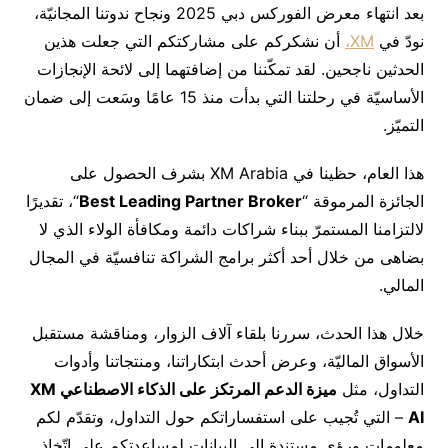
بعد انتهاء معرض الفوركس دبي 2025 ونجاح ندوتنا المجانيّة،
نودّ في
XM،
أن نشكركم على مشاركتكم التي جعلت هذين
الحدثين ناجحين. لقد تمكّننا من إضافتهما إلى لائحة الإنجازات
الأساسيّة في رحلتنا التي بدأت منذ 15 عامًا وسَعت إلى ضمان
التميّز.
هذا العام، حظينا في XM Arabia بشرف الحصول على
الجائزة المرموقة “
Best Leading Partner Broker
“، تقديرًا
لالتزامنا المستمرّ ببناء شراكات دائمة ومكافأة الولاء الذي لا
بضاهى من خلال أحد أكثر برامج الشراكة تنافسيّة في المجال
المالي.
خلال هذا الحدث، سررنا بلقاء آلاف الزوار، ومناقشة مستقبل
الأسواق الماليّة، وعرض أحدث ابتكاراتنا، ومنتجاتنا وأدوات
التداول، مثل
ميزة الدعم المرتكز على الذكاء الاصطناعي
XM
AI
– التي تُجيب على استفساراتكم حول التداول، وتقدّم لكم
معلومات ورؤى مستندة إلى البيانات لمساعدتكم على اتّخاذ