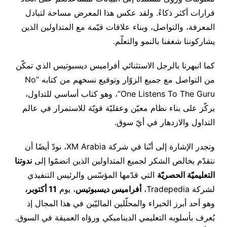
قرارات أكثر ذكاءً. ولقد عكس هذا المعرض مساحة لتبادل
المعرفة، والتواصل، وبناء علاقات قيّمة مع المتداولين الذين
يشاركوننا شغفنا بالنمو والتعلّم.
كما انبهرنا بالرجل الاستثنائي أفراميس ديسبوتيس الذي تمكّن
من التواصل مع جميع الزوّار وتوقيع نسخهم من كتابه “No
One Listens To The Guru”، وهو كتاب أساسي للتداول،
يركّز على بناء نظام معيّن وعقليّة قويّة للاستمرار في عالم
التداول والازدهار في أيّ سوق.
وتجدر الإشارة إلى أنّنا في شركة XM Arabia، نودّ أيضًا أن
نتقدّم بخالص الشكر لجميع المتداولين الذين انضمّوا إلى
ندوتنا
التعليميّة الحصريّة
التي قدّمها المؤسّس والرئيس التنفيذي
لشركة Tradepedia،
أفراميس ديسبوتيس
، يوم
11
أكتوبر،
وهو أحد أبرز الخبراء والمحلّلين الماليّين في هذا المجال إذ
يُعرف بأسلوبه التعليمي الديناميكي ورؤاه العميقة في السوق.