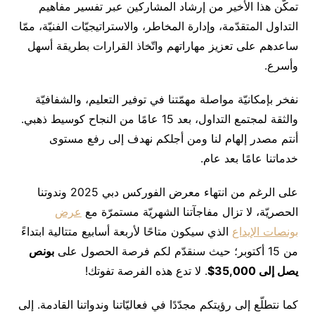
تمكّن هذا الأخير من إرشاد المشاركين عبر تفسير مفاهيم
التداول المتقدّمة، وإدارة المخاطر، والاستراتيجيّات الفنيّة، ممّا
ساعدهم على تعزيز مهاراتهم واتّخاذ القرارات بطريقة أسهل
وأسرع.
نفخر بإمكانيّة مواصلة مهمّتنا في توفير التعليم، والشفافيّة
والثقة لمجتمع التداول، بعد 15 عامًا من النجاح كوسيط ذهبي.
أنتم مصدر إلهام لنا ومن أجلكم نهدف إلى رفع مستوى
خدماتنا عامًا بعد عام.
على الرغم من انتهاء معرض الفوركس دبي 2025 وندوتنا
الحصريّة، لا تزال مفاجآتنا الشهريّة مستمرّة مع
عرض
بونصات الإيداع
الذي سيكون متاحًا لأربعة أسابيع متتالية ابتداءً
من 15 أكتوبر؛ حيث سنقدّم لكم فرصة الحصول على
بونص
يصل إلى
35,000$
. لا تدع هذه الفرصة تفوتك!
كما نتطلّع إلى رؤيتكم مجدّدًا في فعاليّاتنا وندواتنا القادمة. إلى