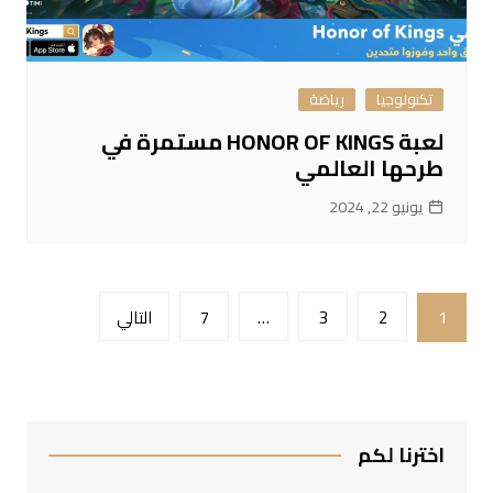
تكنولوجيا
رياضة
لعبة HONOR OF KINGS مستمرة في
طرحها العالمي
يونيو 22, 2024
تعدد
1
2
3
…
7
التالي
صفحات
المقالات
اخترنا لكم