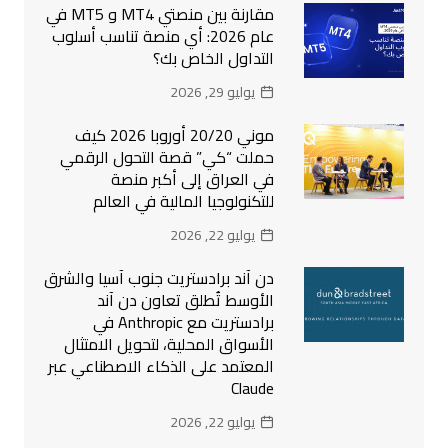
مقارنة بين منصتي MT4 و MT5 في
عام 2026: أي منصة تناسب أسلوب
التداول الخاص بك؟
يوليو 29, 2026
موني 20/20 أوروبا 2026 كيف
حملت “كي” قصة التحول الرقمي
في العراق إلى أكبر منصة
للتكنولوجيا المالية في العالم
يوليو 22, 2026
دن آند برادستريت جنوب آسيا والشرق
الأوسط تُطلق تعاون دن آند
برادستريت مع Anthropic في
الأسواق المحلية، لتحويل الامتثال
المعتمد على الذكاء الاصطناعي عبر
Claude
يوليو 22, 2026