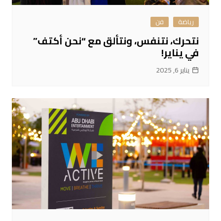
رياضة
فن
نتحرك، نتنفس، ونتألق مع “نحن أكتف”
في يناير!
يناير 6, 2025