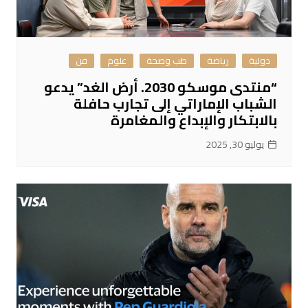
دولية
رياضة
طب وصحة
علوم
فن
“منتدى موسكو 2030. أرض الغد” يدعو
الشباب الإماراتي إلى تجارب حافلة
بالابتكار والإبداع والمغامرة
يوليو 30, 2025