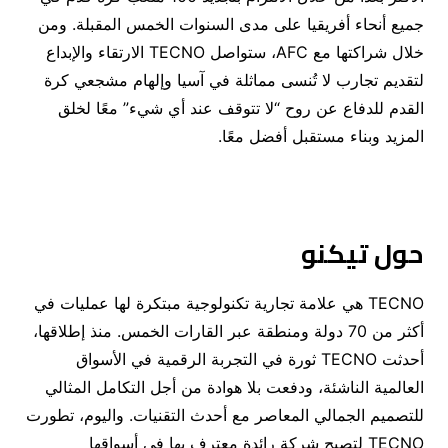
جميع أنحاء أفريقيا على مدى السنوات الخمس المقبلة. ومن
خلال شراكتها مع AFC، ستواصل TECNO الارتقاء والإبداع
لتقديم تجارب لا تُنسى مماثلة في آسيا وإلهام مشجعي كرة
القدم للدفاع عن روح “لا تتوقف عند أي شيء” معًا لخلق
المزيد وبناء مستقبل أفضل معًا.
حول تيكنو
TECNO هي علامة تجارية تكنولوجية مبتكرة لها عمليات في
أكثر من 70 دولة ومنطقة عبر القارات الخمس. منذ إطلاقها،
أحدثت TECNO ثورة في التجربة الرقمية في الأسواق
العالمية الناشئة، ودفعت بلا هوادة من أجل التكامل المثالي
للتصميم الجمالي المعاصر مع أحدث التقنيات. واليوم، تطورت
TECNO لتصبح شركة رائدة معترف بها في أسواقها