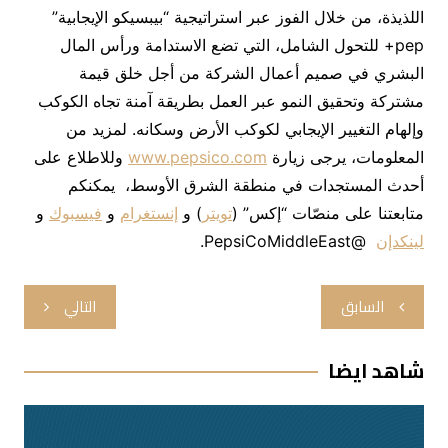
اللذيذة، من خلال الفوز عبر استراتيجية “بيبسيكو الإيجابية”
pep+ للتحول الشامل، التي تضع الاستدامة ورأس المال
البشري في صميم أعمال الشركة من أجل خلق قيمة
مشتركة وتحقيق النمو عبر العمل بطريقة آمنة تجاه الكوكب
وإلهام التغيير الإيجابي لكوكب الأرض وسكانه. لمزيد من
المعلومات، يرجى زيارة
www.pepsico.com
وللاطلاع على
أحدث المستجدات في منطقة الشرق الأوسط، يمكنكم
متابعتنا على منصّات “إكس” (
تويتر
) و
إنستغرام
و
فيسبوك
و
لينكدإن
@PepsiCoMiddleEast.
تصفّح
السابق
التالي
المقالات
شاهد ايضا