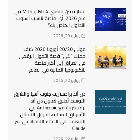
مقارنة بين منصتي MT4 و MT5 في
عام 2026: أي منصة تناسب أسلوب
التداول الخاص بك؟
يوليو 29, 2026
موني 20/20 أوروبا 2026 كيف
حملت “كي” قصة التحول الرقمي
في العراق إلى أكبر منصة
للتكنولوجيا المالية في العالم
يوليو 22, 2026
دن آند برادستريت جنوب آسيا والشرق
الأوسط تُطلق تعاون دن آند
برادستريت مع Anthropic في
الأسواق المحلية، لتحويل الامتثال
المعتمد على الذكاء الاصطناعي عبر
Claude
يوليو 22, 2026