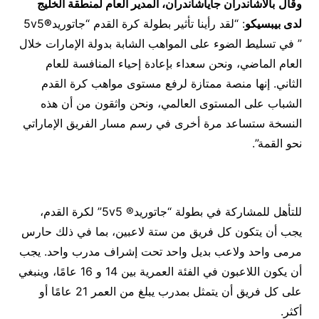
وقال
بالاشاندران جاياشاندران، المدير العام لمنطقة الخليج
لدى بيبسيكو
: “لقد رأينا تأثير بطولة كرة القدم “جاتوريد
®
5v5
” في تسليط الضوء على المواهب الشابة بدولة الإمارات خلال
العام الماضي، ونحن سعداء بإعادة إحياء المنافسة للعام
الثاني. إنها منصة ممتازة لرفع مستوى مواهب كرة القدم
الشباب على المستوى العالمي، ونحن واثقون من أن هذه
النسخة ستساعد مرة أخرى في رسم مسار الفريق الإماراتي
نحو القمة”.
للتأهل للمشاركة في بطولة “جاتوريد® 5v5” لكرة القدم،
يجب أن يتكون كل فريق من ستة لاعبين، بما في ذلك حارس
مرمى واحد ولاعب بديل واحد تحت إشراف مدرب واحد. يجب
أن يكون اللاعبون في الفئة العمرية بين 14 و 16 عامًا، وينبغي
على كل فريق أن يتمثل بمدرب يبلغ من العمر 21 عامًا أو
أكثر.