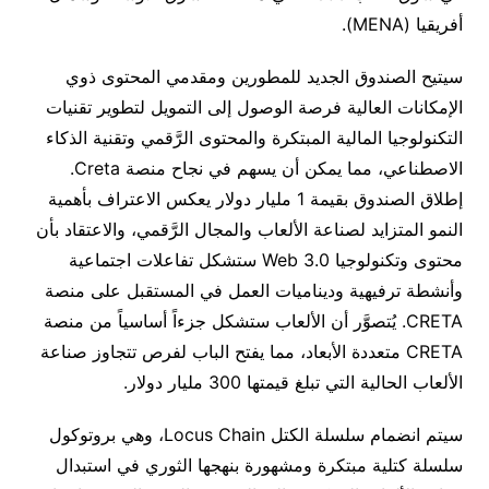
أفريقيا (MENA).
سيتيح الصندوق الجديد للمطورين ومقدمي المحتوى ذوي
الإمكانات العالية فرصة الوصول إلى التمويل لتطوير تقنيات
التكنولوجيا المالية المبتكرة والمحتوى الرَّقمي وتقنية الذكاء
الاصطناعي، مما يمكن أن يسهم في نجاح منصة Creta.
إطلاق الصندوق بقيمة 1 مليار دولار يعكس الاعتراف بأهمية
النمو المتزايد لصناعة الألعاب والمجال الرَّقمي، والاعتقاد بأن
محتوى وتكنولوجيا Web 3.0 ستشكل تفاعلات اجتماعية
وأنشطة ترفيهية وديناميات العمل في المستقبل على منصة
CRETA. يُتصوَّر أن الألعاب ستشكل جزءاً أساسياً من منصة
CRETA متعددة الأبعاد، مما يفتح الباب لفرص تتجاوز صناعة
الألعاب الحالية التي تبلغ قيمتها 300 مليار دولار.
سيتم انضمام سلسلة الكتل Locus Chain، وهي بروتوكول
سلسلة كتلية مبتكرة ومشهورة بنهجها الثوري في استبدال