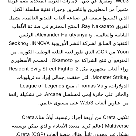
Web3، ومقرها في دبي، الإمارات العربية المتحدة. تضم فريقاً
متميزاً من المطورين والناشرين وخبراء تقنية سلسلة الكتل
الذين اكتسبوا سمعة في صناعة ألعاب الفيديو العالمية. يشمل
الفريق Ray Nakazato، المنتج المحترم في صناعة الألعاب
اليابانية والعالمية، وAlexander Harutyunyan، الرئيس
التنفيذي السابق لشركة النشر الأوروبية INNOVA، وSeokho
Yoon من CCR، الذي طور لعبة القلعة الوطنية الكورية. من
المتوقع أن تنتج الشراكة مع Okamoto، المصمم الأسطوري
وراء ألعاب مشهورة مثل Street Fighter 2 وResident Evil
وMonster Strike، التي حققت إجمالي إيرادات تريليونات
الدولارات، و Thomas Vu، منتج League of Legends
والحائز على جائزة إيمي لمسلسل Arcane، في تشكيلة رائعة
من عناوين ألعاب Web3 على مستوى عالمي.
تتكون Creta من أربعة أجزاء رئيسية. أولاً، هناكCreta
Multiverse (عالم كريتا متعدد الأبعاد)، والذي يمكن توسيعه
بشكل غير محدود. ثانياً، هناك منصة ألعاب Creta (CGP)،