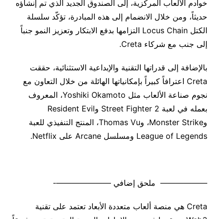
خوادم الألعاب المركزية، إلى الصندوق الجديد الذي تم إنشاؤه
حديثاً، ومن خلال الانضمام إلى هذه المبادرة، تؤكّد سلسلة
الكتل Locus Chain التزامها بدفع الابتكار وتعزيز النمو جنباً
إلى جنب مع شركاء Creta.
بالإضافة إلى قدراتها التقنية والإبداعية الاستثنائية، حققت
Creta اعترافاً كبيراً بإمكانياتها الهائلة من خلال التعاون مع
نجوم صناعة الألعاب مثل Yoshiki Okamoto، المعروف
بعمله في لعبة Street Fighter 2 وResident Evil
وMonster Strike، وThomas Vu، المنتج التنفيذي للعبة
League of Legends ومسلسل Arcane على Netflix.
—————— ملحق إضافي ———————-
Creta هي منصة ألعاب متعددة الأبعاد تعتمد على تقنية