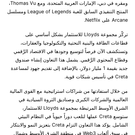
ومقره في دبي، الإمارات العربية المتحدة، ومع Thomas Vu،
المنتج التنفيذي السابق للعبة League of Legends ومسلسل
Arcane على Netflix.
تركّز مجموعة Lloyds للاستثمار بشكل أساسي على
قطاعات الطاقة والبنية التحتية والتكنولوجيا والعقارات،
وتستكشف الآن فرصاً لتوسيع وجودها في الاقتصاد الرَّقمي
وقطاع المحتوى الرَّقمي. يشمل هذا التعاون إنشاء صندوق
جديد بقيمة 1 مليار دولار، بالإضافة إلى تقديم جهود لمساعدة
Creta في تأسيس شبكات قوية.
من خلال استفادتها من شراكات استراتيجية مع القوى المالية
العالمية والشركات الكبرى وصناديق الثروة السيادية في
الشرق الأوسط المرتبطة بمجموعة Lloyds للاستثمار،
ستوسع Creta عملها لتلعب دوراً حيوياً في النظام البيئي
الشامل. يؤكد هذا التعاون التزام Creta بتعزيز النمو والابتكار
في سوق ألعاب Web3 في منطقة الشرق الأوسط وشمال