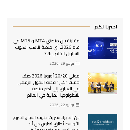
اخترنا لكم
مقارنة بين منصتي MT4 و MT5 في
عام 2026: أي منصة تناسب أسلوب
التداول الخاص بك؟
يوليو 29, 2026
موني 20/20 أوروبا 2026 كيف
حملت “كي” قصة التحول الرقمي
في العراق إلى أكبر منصة
للتكنولوجيا المالية في العالم
يوليو 22, 2026
دن آند برادستريت جنوب آسيا والشرق
الأوسط تُطلق تعاون دن آند
برادستريت مع Anthropic في