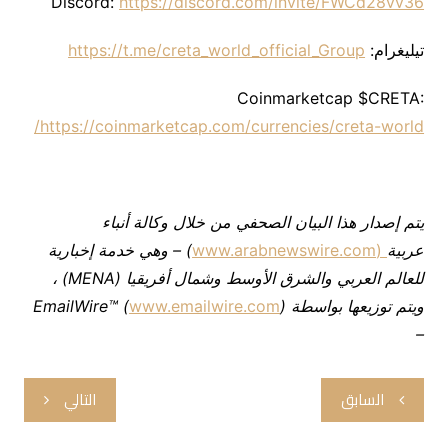
Discord:
https://discord.com/invite/FWCd28vv36
تيليغرام:
https://t.me/creta_world_official_Group
Coinmarketcap $CRETA:
https://coinmarketcap.com/currencies/creta-world/
يتم
إصدار
هذا
البيان
الصحفي
من
خلال
وكالة
أنباء
عربية
(www.arabnewswire.com
) –
وهي
خدمة
إخبارية
للعالم
العربي
والشرق
الأوسط
وشمال
أفريقيا
(MENA)
،
ويتم
توزيعها
بواسطة
EmailWire™ (
)
www.emailwire.com
–
تصفّح
السابق
التالي
المقالات