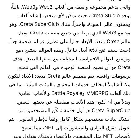
والتي تدعم مجموعة واسعة من ألعاب Web2 وWeb3. ثالثاً،
يوجد Creta Studio، حيث يمكن لأي شخص إنشاء ألعاب
ومحتوى عالي الجودة. وأخيراً، هناك Creta SuperClub، وهو
مجتمع Web3 الذي يربط بين جميع منصات Creta. يعمل
عالم Creta متعدد الأبعاد حالياً على تطوير عوالم ضخمة جداً،
(حيث سيتم فتح ثلاثة أبعاد تباعاً). وهذه العوالم ستتيح دمج
وتوسيع العوالم الافتراضية المختلفة مع بعضها البعض. هدف
Creta هو أن تصبح المنصة الوحيدة في العالم التي تتمتع
برسومات واقعية. يتم تصميم عالم Creta متعدد الأبعاد ليكون
مكاناً شاملاً لمختلف خدمات المحتوى والبيئات البيئية، بما في
ذلك ألعاب MMORPG وBattle Royale والألعاب العابرة.
وبدلاً من أن تكون هذه الألعاب منفصلة عن بعضها البعض.
Creta SuperClub هو أول خدمة تمكّن المستخدمين من
امتلاك بيانات مجتمعهم بشكل كامل وفقاً للإطار القانوني. يتم
تحويل حقوق النوادي والمنشورات إلى NFT، مما يسمح
لأصحاب NFT مثل المشغلين والأعضاء بامتلاك وتداول وبيع