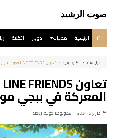
لتجاوز
لى
صوت الرشيد
لمحتوى
الرئيسية
محليات
دولي
التقنية
ري
سياسة
الرئيسية
تكنولوجيا
تعاون LINE FRIENDS يعود من جديد إلى ساحة المعركة في ببجي موبايل!
فن
تع
طبخ
المعركة في ببجي موب
فبراير 5, 2024
تكنولوجيا
,
دولية
,
رياضة