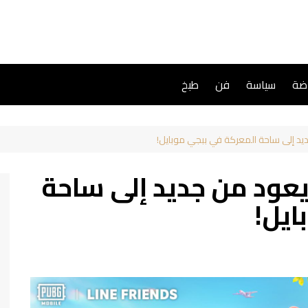
اضة
سياسة
فن
طبخ
اون LINE FRIENDS يعود من جديد إلى ساحة
ايل!