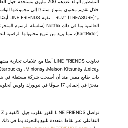
النشطين البالغ عددهم 200 مليون
و”EASURE
(KartRider)، مما يزيد من تنويع محتوياتها الرقمية لتصبح استوديوًا إبداعيًا عالميًا رائدًا.
متجرًا في إجمالي 17 سوقًا في نيويورك ولوس أنجلوس وطوكيو وسيول وشنغهاي.
التفاعلي عبر نقاط متعددة للبيع بالتجزئة بما في ذلك