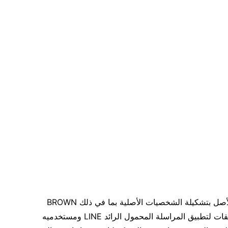
LINE FRIENDS هي علامة تجارية عالمية بدأت في الأصل بتشكيلة الشخصيات الأصلية بما في ذلك BROWN
وCONY وSALLY، والتي تم إنشاؤها للاستخدام كملصقات لتطبيق المراسلة المحمول الرائد LINE ومستخدميه