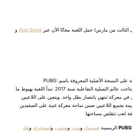
App Store
و
ترتكز لعبة PUBG MOBILE المخصصة للهواتف الجوالة على النسخة الأصلية المعروفة باسم PUBG:
BATTLEGROUNDS والتي حققت ظاهرة عالمية واجتاحت عالم التسلية التفاعلية سنة 2017. تبدأ اللعبة بهبوط ما
للقتال في معركة تنتهي بانتصار بطل واحد. ويتعين على اللاعبين
زيمة بجميع اللاعبين ضمن ساحة معركة غنية على الصعيدين
طقة لعب تتقلص مساحتها.
PUBG
الرسمية
فيسبوك
و
تويتر
و
يوتيوب
و
إنستجرام
و
تيك