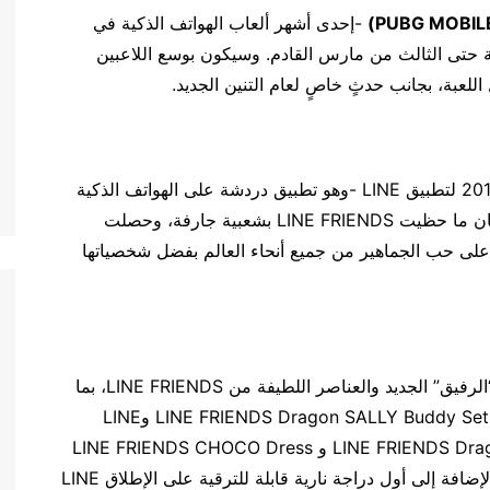
PUBG MOBIL
)
-إحدى أشهر ألعاب الهواتف الذكية في
عناصر عالم LINE FRIENDS في اللعبة حتى الثالث من مارس القادم. وسيكون بوسع اللاعبين
للعبة، بجانب حدثٍ خاصٍ لعام التنين الجديد.
وعلى الرغم من إطلاقها في الأساس كملصقات في 2011 لتطبيق LINE -وهو تطبيق دردشة على الهواتف الذكية
يستخدمه أكثر من 200 مليون مستخدم عالميًا- سرعان ما حظيت LINE FRIENDS بشعبية جارفة، وحصلت
صياتها الأصلية مثل BROWN و CONY و SALLY على حب الجماهير من جميع أنحاء العالم بفضل شخصياتها
تعزيز مظهرهم من خلال “الرفيق” الجديد والعناصر اللطيفة من LINE FRIENDS، بما
يشمل مجموعات LINE FRIENDS Buddy SALLY و LINE FRIENDS Dragon SALLY Buddy Set وLINE
FRIENDS Dragon BROWN Set و LINE FRIENDS Dragon CONY Set و LINE FRIENDS CHOCO Dress
Set و LINE FRIENDS LEONARD Raincoat، هذا بالإضافة إلى أول دراجة نارية قابلة للترقية على الإطلاق LINE