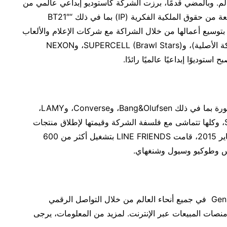
 مستخدم حول العالم. وبالمضي قدمًا، برزت الشركة كاستوديو إبداعي عالمي من
خلال تقديم محتوى متنوع استنادًا إلى مجموعتها الواسعة من حقوق الملكية الفكرية (IP) بما في ذلك “BT21″
TRUZ” (TR). تقوم LINE FRIENDS أيضًا بتوسيع أعمالها من خلال الشراكة مع شركات الإعلام والألعاب
العالمية بما في ذلك Netflix (سلسلة الرسوم المتحركة الأصلية)، وSUPERCELL (Brawl Stars)، وNEXON
تعاونت LINE FRIENDS أيضًا مع علامات تجارية مشهورة بما في ذلك Bang&Olufsen، وConverse، وLAMY،
وLeica، وMaison Kitsuné، وMinions، وStarbucks، وكلها تتماشى مع فلسفة الشركة وقيمتها لإطلاق منتجات
ذات طابع مميز. منذ أن أصبحت شركة مستقلة في يناير 2015، قامت LINE FRIENDS بتشغيل أكثر من 600
تواصل LINE FRIENDS الفوز بقلوب جيل الألفية و Gen Z في جميع أنحاء العالم من خلال التواصل الرقمي
 منصات المبيعات عبر الإنترنت. لمزيد من المعلومات، يرجى