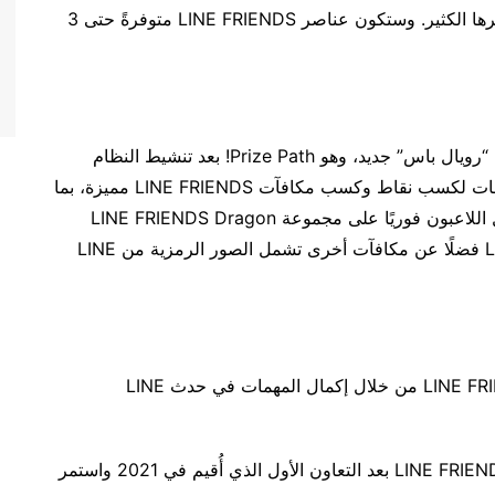
FRIENDS Lovey Dovey 2-Seat Motorcycle وغيرها الكثير. وستكون عناصر LINE FRIENDS متوفرةً حتى 3
و LINE FRIENDS تقديم حدث “رويال باس” جديد، وهو Prize Path! بعد تنشيط النظام
بإنفاق UC مرة واحدة، سيتمكن اللاعبون من فتح مهمات لكسب نقاط وكسب مكافآت LINE FRIENDS مميزة، بما
يشمل الدراجة النارية ومجموعات الأزياء. كما سيحصل اللاعبون فوريًا على مجموعة LINE FRIENDS Dragon
BROWN وLINE FRIENDS Dragon BROWN Cover فضلًا عن مكافآت أخرى تشمل الصور الرمزية من LINE
وبوسع اللاعبين أيضًا كسب المزيد من مكافآت LINE FRIENDS من خلال إكمال المهمات في حدث LINE
و LINE FRIENDS بعد التعاون الأول الذي أُقيم في 2021 واستمر