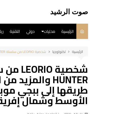
لتجاوز
لى
صوت الرشيد
لمحتوى
الرئيسية
محليات
دولي
التقنية
ري
سياسة
الرئيسية
تكنولوجيا
شخصية LEORIO من سلسلة HUNTER x HUNTER والمزيد من المفاجآت المشوقة في طريقها إلى ببجي موبايل بمنطقة الشرق الأوسط وشمال إفريقيا
فن
طبخ
HUNTER والمزيد
طريقها إلى ببجي موب
الأوسط وشمال إفريق