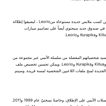
وسيتمكن اللاعبون بدءاً من 22 يناير وحتى 4 فبراير من كسب ملابس جديدة مستوحاة منLeorio ، ليضيفوا إطلالة
س في صندوق جديد سيحتوي أيضاً على تصاميم سيارات
سيد شخصياتهم المفضلة من سلسلة الأنمي عبر مجموعة من
الصور الرمزية الجديدة (الأفاتار) المستوحاة من Gon وKillua وKurapika وLeorio. ويمكن تحسين تخصيص ملف
لجديدة لمنح ملفات اللاعبين الشخصية لمسة فريدة. وسيتم
وتُعد سلسلة Hunter x Hunter واحدة من أشهر مسلسلات الأنمي على الإطلاق، وخاصةً نسختيّ عام 1999 و2011.