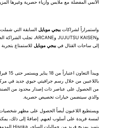
الأنمي المفضلة مع ملابس وأزياء حصرية وغيرها المزيد
واستمراراً لشراكات
ببجي موبايل
إلى ساحات القتال في
ببجي موبايل
للاستمتاع بتجربة لا
ويبدأ ال
باللاعبين من خلال رسم جرافيتي حيوي جديد في مركز 
والذي سيتضمن خيارات تخصيص حصرية.
يتميز بمزيج فريد من جماليات الساحر Hisoka المدمجة في تصاميم الأسلحة.