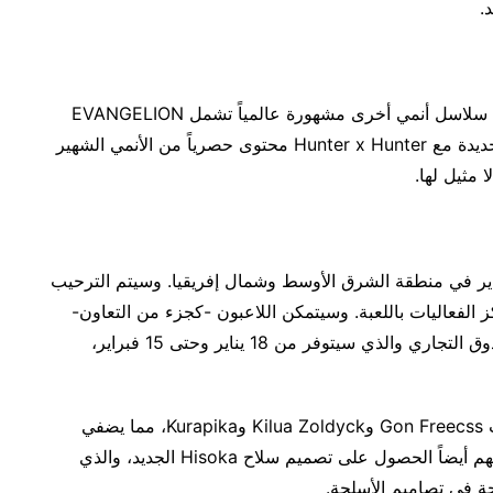
.
السابقة التي شملت سلاسل أنمي أخرى مشهورة عالمياً تشمل EVANGELION
وJUJUTSU KAISEN وARCANE، تجلب الشراكة الجديدة مع Hunter x Hunter محتوى حصرياً من الأنمي الشهير
 مثيل لها.
تعاون اعتباراً من 18 يناير ويستمر حتى 15 فبراير في منطقة الشرق الأوسط وشمال إفريقيا. وسيتم الترحيب
الفعاليات باللعبة. وسيتمكن اللاعبون -كجزء من التعاون-
من الحصول على عناصر ذات إصدار محدود من الصندوق التجاري والذي سيتوفر من 18 يناير وحتى 15 فبراير،
ويستطيع اللاعبون أيضاً الحصول على مظهر شخصيات Gon Freecss وKilua Zoldyck وKurapika، مما يضفي
لمسة فريدة على أسلوب لعبهم. إضافةً إلى ذلك، يمكنهم أيضاً الحصول على تصميم سلاح Hisoka الجديد، والذي