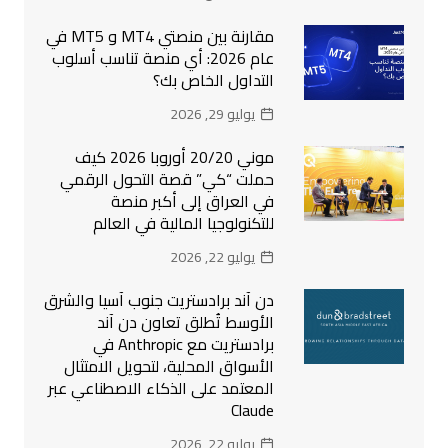
مقارنة بين منصتي MT4 و MT5 في
عام 2026: أي منصة تناسب أسلوب
التداول الخاص بك؟
يوليو 29, 2026
موني 20/20 أوروبا 2026 كيف
حملت “كي” قصة التحول الرقمي
في العراق إلى أكبر منصة
للتكنولوجيا المالية في العالم
يوليو 22, 2026
دن آند برادستريت جنوب آسيا والشرق
الأوسط تُطلق تعاون دن آند
برادستريت مع Anthropic في
الأسواق المحلية، لتحويل الامتثال
المعتمد على الذكاء الاصطناعي عبر
Claude
يوليو 22, 2026