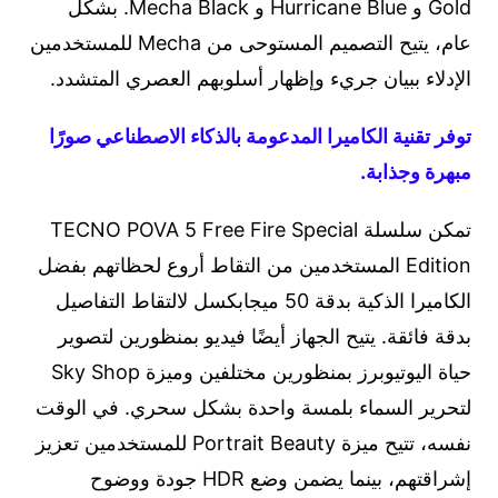
Gold و Hurricane Blue و Mecha Black. بشكل
عام، يتيح التصميم المستوحى من Mecha للمستخدمين
الإدلاء ببيان جريء وإظهار أسلوبهم العصري المتشدد.
توفر تقنية الكاميرا المدعومة بالذكاء الاصطناعي صورًا
مبهرة وجذابة.
تمكن سلسلة TECNO POVA 5 Free Fire Special
Edition المستخدمين من التقاط أروع لحظاتهم بفضل
الكاميرا الذكية بدقة 50 ميجابكسل لالتقاط التفاصيل
بدقة فائقة. يتيح الجهاز أيضًا فيديو بمنظورين لتصوير
حياة اليوتيوبرز بمنظورين مختلفين وميزة Sky Shop
لتحرير السماء بلمسة واحدة بشكل سحري. في الوقت
نفسه، تتيح ميزة Portrait Beauty للمستخدمين تعزيز
إشراقتهم، بينما يضمن وضع HDR جودة ووضوح