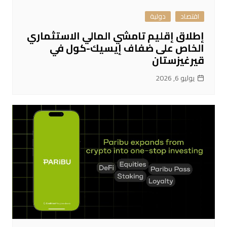
اقتصاد
دولية
إطلاق إقليم تامشي المالي الاستثماري
الخاص على ضفاف إيسيك-كول في
قيرغيزستان
يوليو 6, 2026