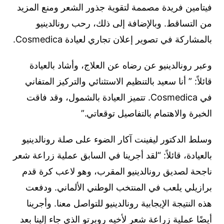
فيتامين فريدة مصممة لتقوية جذور الشعر ومنع المزيد
من التساقط. وبالإضافة إلى ذلك، رحب رونالدينيو
بالمشاركة في تصوير إعلان تجاري لعيادة Cosmedica.
وعبر رونالدينيو عن رضاه عن العلاج، وأشاد بالعيادة
قائلاً: ” أنا سعيد بالتنظيم الاستثنائي والتركيز المتفاني
في Cosmedica. تتميز العيادة بالشمول، وقد فاقت
الخبرة والاهتمام بالتفاصيل توقعاتي.”
وسلط الدكتور ليفينت آكار الضوء على صلة رونالدينيو
بالعيادة، قائلاً: “لقد أجرينا في السابق عملية زراعة شعر
ناجحة لصديق رونالدينيو المقرب، وهو لاعب كرة قدم
برازيلي يلعب في المنتخب الوطني الألماني. ودفعت
هذه النتيجة الإيجابية رونالدينيو للتواصل معنا. وأجرينا
أيضًا عملية زراعة شعر لأخيه روبرتو الذي جاء إلينا بعد