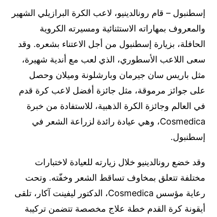
إسطنبول – قام رونالدينيو، لاعب الكرة البرازيلي الشهير
والمعروف بمهاراته الاستثنائية ومسيرته الكروية
الحافلة، بزيارة إسطنبول من أجل الاعتناء بشعره. وقد
سعى اللاعب الأسطوري، الذي لعب مع أندية شهيرة،
مثل باريس سان جيرمان وبارشلونة وميلان وحصل
على جوائز مرموقة، مثل جائزة أفضل لاعب كرة قدم
في العالم وجائزة الكرة الذهبية، للاستفادة من خبرة
Cosmedica، وهي عيادة رائدة لزراعة الشعر في
إسطنبول.
وقد خضع رونالدينيو خلال زيارته للعيادة لاختبارات
مختلفة تتعلق بمخاوف تساقط الشعر وخفّته. وتحت
رعاية مؤسس Cosmedica، الدكتور ليفينت آكار، تلقى
أيقونة كرة القدم خطة علاج مخصصة تتضمن تركيبة