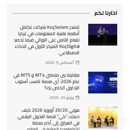
اخترنا لكم
تتصدر KoçSistem شركات تكامل
أنظمة تقنية المعلومات في تركيا
للعام الثامن على التوالي فيما تحصد
KoçDigital المركز الأول في الذكاء
الاصطناعي
أغسطس 9, 2026
مقارنة بين منصتي MT4 و MT5 في
عام 2026: أي منصة تناسب أسلوب
التداول الخاص بك؟
يوليو 29, 2026
موني 20/20 أوروبا 2026 كيف
حملت “كي” قصة التحول الرقمي
في العراق إلى أكبر منصة
للتكنولوجيا المالية في العالم