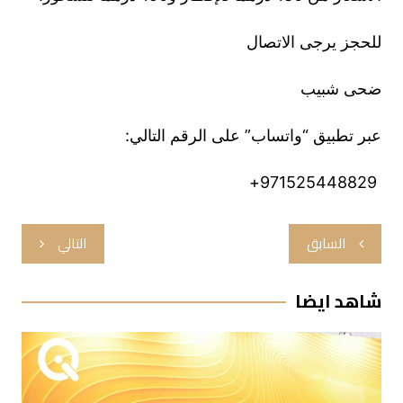
للحجز يرجى الاتصال
ضحى شبيب
عبر تطبيق “واتساب” على الرقم التالي:
971525448829+
تصفّح
السابق
التالي
المقالات
شاهد ايضا