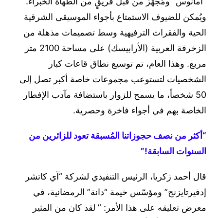
“أمانوس” ومُجهّز من قبل فريقٍ من الطهاة الخبراء.
ويُمكن للضيوف الاستمتاع بأجواء الموسيقى الشرقية
الحية والفقرات الترفيهية وسط تصميمات مذهلة من
الزخرفة العربية (الأرابيسك) على مساحة 2100 متر
مربع. وهذا العام، تم توسيع نطاق قاعات كبار
الشخصيات لتستوعب مجموعات خاصة أكبر تصل إلى
50 شخصاً، ما يسمح للزوار باستضافة مآدب الإفطار
الخاصة بهم في أجواء فاخرة وحصرية.
“أكثر من نصف حجوزاتنا المُسبقة تعود للزائرين من
السنوات السابقة!”
قال أحمد زكريا، الرئيس التنفيذي لشركة “آي كاتشر
إدفيرتايزنج” ومؤسّس خيمة “دانة” الرمضانية، في
معرض تعليقه على هذا الأمر: ” لقد كان من المثير