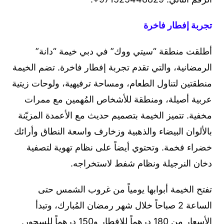
تجربة إفطار فاخرة
أطلقت منطقة “سيتي ووك” في دبي خيمة “دانة”
الرمضانية، والتي تقدم تجربة إفطار فاخرة. تضم الخيمة
منطقتين لتناول الطعام، ومساحة ترفيهية، ولوحات زيتية
عربية أصيلة، ومنطقة للأشخاص المُهمين مع ممرات
مخفية. تتميز الخيمة بتصميم حديث مع الأعمدة المزيّنة
بالألوان البيضاء والذهبية وزخارف واسعة النطاق وأرائك
خضراء فخمة. وتحتوي أيضاً على نظام تهوية لتصفية
دخان النرجيلة ونظام شفط لاستخراجه.
تفتح الخيمة أبوابها يومياً من غروب الشمس حتى
الساعة 2 صباحاً خلال شهر رمضان المُبارك، وتبدأ
الأسعار من 180 درهماً للإفطار و150 درهماً للسحور.