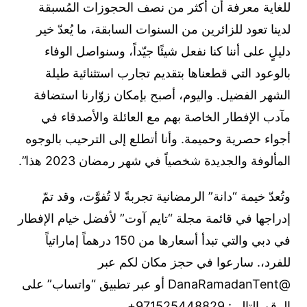
للغاية معرفة أن أكثر من نصف الحجوزات المُسبقة
لدينا تعود للزائرين من السنوات السابقة، ما يُعدّ خير
دليلٍ على أننا كنا نفعل شيئًا جيّداً، وسنواصل الوفاء
بالوعود التي قطعناها بتقديم تجارب استثنائية طيلة
الشهر الفضيل. واليوم، أصبح بإمكان زوّارنا استضافة
مآدب الإفطار الخاصة بهم مع العائلة والأصدقاء في
أجواء حصرية وحميمة. وأنا أتطلع إلى الترحيب بالوجوه
المألوفة والجديدة شخصياً في شهر رمضان 2023 هذا”.
وتُعدّ خيمة “دانة” الرمضانية تجربةً لا تُفوَّت، وقد تمّ
إدراجها في قائمة مجلة “تايم آوت” لأفضل خيام الإفطار
في دبي والتي تبدأ أسعارها من 150 درهماً إماراتياً
للفرد،. سارعوا في حجز مكان لكم عبر
@DanaRamadanTent أو عبر تطبيق “واتساب” على
الرقم التالي: 971525448829+.