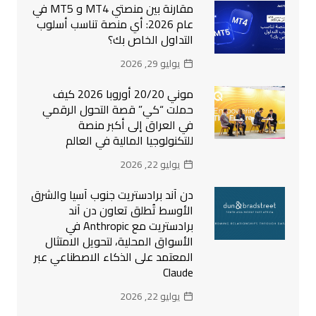
مقارنة بين منصتي MT4 و MT5 في
عام 2026: أي منصة تناسب أسلوب
التداول الخاص بك؟
يوليو 29, 2026
موني 20/20 أوروبا 2026 كيف
حملت “كي” قصة التحول الرقمي
في العراق إلى أكبر منصة
للتكنولوجيا المالية في العالم
يوليو 22, 2026
دن آند برادستريت جنوب آسيا والشرق
الأوسط تُطلق تعاون دن آند
برادستريت مع Anthropic في
الأسواق المحلية، لتحويل الامتثال
المعتمد على الذكاء الاصطناعي عبر
Claude
يوليو 22, 2026