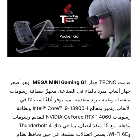
قدمت TECNO جهاز
MEGA MINI Gaming G1
، وهو أصغر
جهاز ألعاب مبرد بالماء في الصناعة، مجهزًا ببطاقة رسومات
منفصلة وتقنية تبريد متقدمة، مما يوفر أداءً استثنائيًا في
الألعاب. يتميز بمعالج Intel® Core™ i9-13900H وبطاقة
رسومات NVIDIA GeForce RTX™ 4060 لتقديم رسومات
مذهلة. مع 15 منفذ اتصال، بما في ذلك Thunderbolt 4
وWi-Fi 6E، يضمن اتصالات سلسة، في حين يحافظ نظام