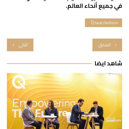
في جميع أنحاء العالم.
SearchInform
تصفّح
السابق
التالي
المقالات
شاهد ايضا