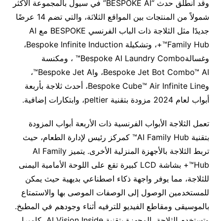
وقد انطلق حدث “BESPOKE AI” في سيول بالمجموعة الأكثر
شمولاً من المنتجات بين المواقع الثلاثة، والتي تضم 14 عرضًا
جديدًا مثل الثلاجة ذات الباب الفرنسي BESPOKE مع AI
Family Hub™+، وتشكيلة Bespoke Infinite Induction،
وغسالةBespoke AI Laundry Combo™ ، ومكنسة
Bespoke Jet Bot Combo™ AI، وBespoke Jet AI™،
وBespoke Cube™ Air Infinite Line، أحدث ثلاجة بأربعة
أبواب لعام 2024 مزودة بتقنية peltier، وابتكارات إضافية.
تعمل الثلاجة الأبواب الفرنسية ذات الأربعة أبواب المزودة
بتقنية AI Family Hub™ كمركز رئيس لإدارة الطعام، حيث
تربط الثلاجة بالأجهزة المنزلية الأخرى. يتميز AI Family
Hub™+ بشاشة LCD كبيرة تقع على اللوحة الأمامية اليمنى
للثلاجة، مما يوفر واجهة ذكاء اصطناعي بديهية حيث يمكن
للمستخدمين الوصول إلى الوصفات الموصى بها والاستمتاع
بالموسيقى ومقاطع الفيديو للترفيه أثناء وجودهم في المطبخ.
وتستخدم الثلاجة، المجهزة بتقنية AI Vision Inside، كاميرا