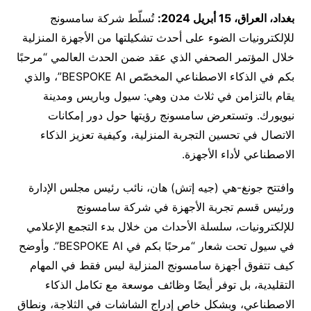
بغداد، العراق، 15 أبريل 2024:
تُسلّط شركة سامسونج
للإلكترونيات الضوء على أحدث تشكيلتها من الأجهزة المنزلية
خلال المؤتمر الصحفي الذي عقد ضمن الحدث العالمي “مرحبًا
بكم في الذكاء الاصطناعي المخصّص BESPOKE AI”، والذي
يقام بالتزامن في ثلاث مدن وهي: سيول وباريس ومدينة
نيويورك. وتستعرض سامسونج رؤيتها حول دور إمكانات
الاتصال في تحسين التجربة المنزلية، وكيفية تعزيز الذكاء
الاصطناعي لأداء الأجهزة.
وافتتح جونغ-هي (جيه إتش) هان، نائب رئيس مجلس الإدارة
ورئيس قسم تجربة الأجهزة في شركة سامسونج
للإلكترونيات، سلسلة الأحداث من خلال بدء التجمع الإعلامي
في سيول تحت شعار “مرحبًا بكم في BESPOKE AI”. وأوضح
كيف تتفوق أجهزة سامسونج المنزلية ليس فقط في المهام
التقليدية، بل توفر أيضًا وظائف موسعة مع تكامل الذكاء
الاصطناعي، وبشكل خاص إدراج الشاشات في الثلاجة، ونطاق