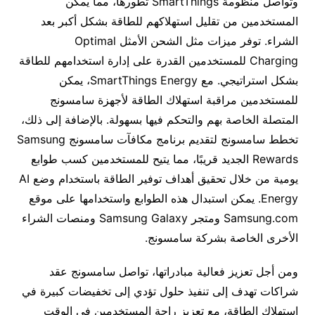
وتواصل منظومة SmartThings تطورها، مما يمكّن
المستخدمين من تقليل استهلاكهم للطاقة بشكل أكبر بعد
الشراء. توفر ميزات مثل الشحن الأمثل Optimal
Charging للمستخدمين القدرة على إدارة استخدامهم للطاقة
بشكل استراتيجي. مع SmartThings Energy، يمكن
للمستخدمين مراقبة استهلاك الطاقة لأجهزة سامسونج
المتصلة الخاصة بهم والتحكم فيها بسهولة. بالإضافة إلى ذلك،
تخطط سامسونج لتقديم برنامج مكافآت سامسونج Samsung
Rewards الجديد قريبًا، مما يتيح للمستخدمين كسب طوابع
يومية من خلال تحقيق أهداف توفير الطاقة باستخدام وضع AI
Energy. يمكن استبدال هذه الطوابع واستخدامها على موقع
Samsung.com ومتجر Samsung Galaxy ومنصات الشراء
الأخرى الخاصة بشركة سامسونج.
ومن أجل تعزيز فعالية مبادراتها، تواصل سامسونج عقد
شراكات تهدف إلى تنفيذ حلول تؤدي إلى تخفيضات كبيرة في
استهلاك الطاقة، مع تعزيز راحة المستخدمين في الوقت