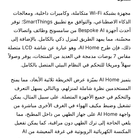
مجهزة بشبكة Wi-Fi متكاملة، وكاميرات داخلية، ومعالجات
الذكاء الاصطناعي، والتوافق مع تطبيق SmartThings؛ توفر
أحدث أجهزة Bespoke AI من سامسونج وظائف واتصالات
محسّنة، مما يمهد الطريق لمنزل ذكي بالكامل. بالإضافة إلى
ذلك، فإن طرح AI Home، وهو عبارة عن شاشة LCD متصلة
مقاس 7 بوصات مدمجة في العديد من المنتجات، يوفر وصولاً
سهلاً ومريحًا للتحكم في النظام البيئي المتصل بالكامل.
يتميز AI Home بميّزة عرض الخريطة ثلاثية الأبعاد، مما يمنح
المستخدمين نظرة شاملة لمنزلهم، وبالتالي يسهل التعرف
والتحكم في جميع الأجهزة المتصلة. على سبيل المثال، يمكن
تشغيل وضبط مكيف الهواء في الغرف الأخرى مباشرة من
واجهة AI Home على جهاز الطهي من داخل المطبخ، مما
يلغي الحاجة إلى ترك الطهي دون مراقبة، كما يمكن تفعيل
المكنسة الكهربائية الروبوتية في غرفة المعيشة من AI