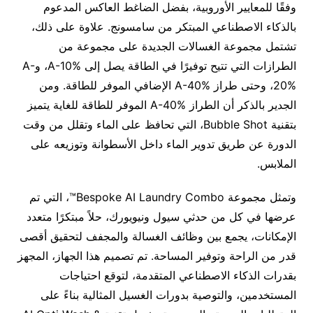
وفقًا للمعايير الأوروبية، بفضل الضاغط العاكس المدعوم
بالذكاء الاصطناعي المبتكر من سامسونج. علاوة على ذلك،
تشتمل مجموعة الغسالات الجديدة على مجموعة من
الطرازات التي تتيح توفيرًا في الطاقة يصل إلى A-10%، وA-
20%، وحتى طراز A-40% الإضافي الموفر للطاقة. ومن
الجدير بالذكر أن الطراز A-40% الموفر للطاقة للغاية يتميز
بتقنية Bubble Shot، التي تحافظ على الماء وتقلل من وقت
الدورة عن طريق تدوير الماء داخل الأسطوانة وتوزيعه على
الملابس.
وتمثل مجموعة Bespoke AI Laundry Combo™، التي تم
عرضها في كل من حدثي سيول ونيويورك، حلاً مبتكرًا متعدد
الإمكانات، يجمع بين وظائف الغسالة والمجفف لتحقيق أقصى
قدر من الراحة وتوفير المساحة. تم تصميم هذا الجهاز، المجهز
بقدرات الذكاء الاصطناعي المتقدمة، لتوقع احتياجات
المستخدمين، والتوصية بدورات الغسيل المثالية بناءً على