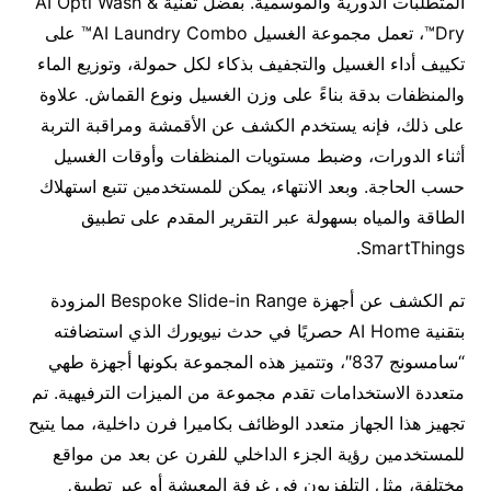
المتطلبات الدورية والموسمية. بفضل تقنية AI Opti Wash &
Dry™، تعمل مجموعة الغسيل AI Laundry Combo™ على
تكييف أداء الغسيل والتجفيف بذكاء لكل حمولة، وتوزيع الماء
والمنظفات بدقة بناءً على وزن الغسيل ونوع القماش. علاوة
على ذلك، فإنه يستخدم الكشف عن الأقمشة ومراقبة التربة
أثناء الدورات، وضبط مستويات المنظفات وأوقات الغسيل
حسب الحاجة. وبعد الانتهاء، يمكن للمستخدمين تتبع استهلاك
الطاقة والمياه بسهولة عبر التقرير المقدم على تطبيق
SmartThings.
تم الكشف عن أجهزة Bespoke Slide-in Range المزودة
بتقنية AI Home حصريًا في حدث نيويورك الذي استضافته
“سامسونج 837″، وتتميز هذه المجموعة بكونها أجهزة طهي
متعددة الاستخدامات تقدم مجموعة من الميزات الترفيهية. تم
تجهيز هذا الجهاز متعدد الوظائف بكاميرا فرن داخلية، مما يتيح
للمستخدمين رؤية الجزء الداخلي للفرن عن بعد من مواقع
مختلفة، مثل التلفزيون في غرفة المعيشة أو عبر تطبيق