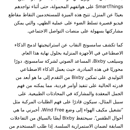
SmartThings على هواتفهم المحمولة، حتى أثناء تواجدهم
بعيدًا عن المنزل. تتيح هذه الميزة للمستخدمين التقاط مقاطع
فيديو قصيرة تسلط الضوء على عملية الطهي، والتي يمكن
مشاركتها بسهولة على منصات التواصل الاجتماعي.
كما تكشف سامسونج النقاب عن استراتيجيتها لدمج الذكاء
الاصطناعي في الأجهزة المنزلية بحلول نهاية هذا العام.
وسيلعب Bixby، المساعد الصوتي لشركة سامسونج، دورًا
محوريًا في هذه المبادرة، حيث يعمل الذكاء الاصطناعي
التوليدي على تمكين Bixby من التقدم إلى ما هو أبعد من
قدرته الحالية على تنفيذ أوامر فردية، مما يمكنه من فهم
الجمل المعقدة والمشاركة في المحادثات الطبيعية. على
سبيل المثال، سيكون قادرًا على فهم الطلبات المركبة مثل
“تشغيل مكيف الهواء إلى وضع Wind Free، أخبرني ما هي
أحوال الطقس”. سيحتفظ Bixby أيضًا بالسياق من التفاعلات
السابقة لضمان الاستمرارية السلسة. إذا طلب المستخدم من