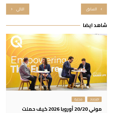
تصفّح
السابق
التالي
المقالات
شاهد ايضا
اقتصاد
محلية
موني 20/20 أوروبا 2026 كيف حملت