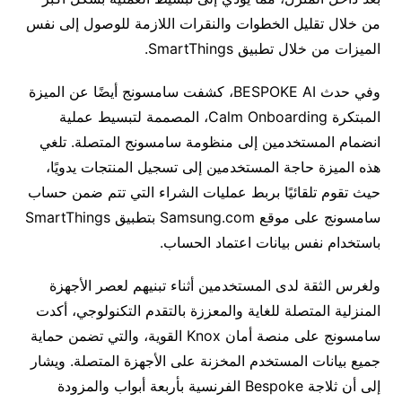
من خلال تقليل الخطوات والنقرات اللازمة للوصول إلى نفس
الميزات من خلال تطبيق SmartThings.
وفي حدث BESPOKE AI، كشفت سامسونج أيضًا عن الميزة
المبتكرة Calm Onboarding، المصممة لتبسيط عملية
انضمام المستخدمين إلى منظومة سامسونج المتصلة. تلغي
هذه الميزة حاجة المستخدمين إلى تسجيل المنتجات يدويًا،
حيث تقوم تلقائيًا بربط عمليات الشراء التي تتم ضمن حساب
سامسونج على موقع Samsung.com بتطبيق SmartThings
باستخدام نفس بيانات اعتماد الحساب.
ولغرس الثقة لدى المستخدمين أثناء تبنيهم لعصر الأجهزة
المنزلية المتصلة للغاية والمعززة بالتقدم التكنولوجي، أكدت
سامسونج على منصة أمان Knox القوية، والتي تضمن حماية
جميع بيانات المستخدم المخزنة على الأجهزة المتصلة. ويشار
إلى أن ثلاجة Bespoke الفرنسية بأربعة أبواب والمزودة