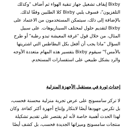
Bixby إيقاف تشغيل جهاز تنقية الهواء ثم أضاف “وكذلك
التلفزيون”، فسوف يلبي Bixby كلا الطلبين وفقًا لذلك.
بالإضافة إلى ذلك، سيتمكن المستخدمون من الاعتماد على
Bixby لتقديم حلول لمختلف السيناريوهات. على سبيل
المثال، من خلال قول “غرفة المعيشة تبدو رطبة” أو طرح
السؤال “ماذا يجب أن أفعل بكل البطاطس التي اشتريتها
بالأمس؟” سيقوم Bixby بتفسير هذه المهام متعددة الأوجه
والرد بشكل طبيعي على استفسارات المستخدم.
إحداث ثورة في مستقبل الأجهزة المنزلية
لا تركز سامسونج على عرض تجربة منزلية محسنة فحسب،
بل تكرس جهودها أيضًا لابتكار وإنتاج أجهزة أكثر كفاءة. وكان
لهذا الحدث أهمية خاصة لأنه لم يقتصر على تقديم تشكيلة
منتجات سامسونج وميزاتها الجديدة فحسب، بل كشف أيضًا