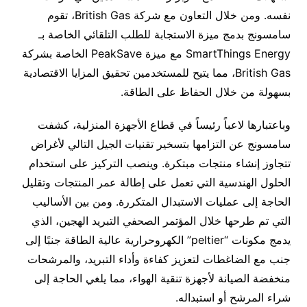
نفسه. ومن خلال التعاون مع شركة British Gas، تقوم
سامسونج بدمج ميزة الاستجابة للطلب التلقائي الخاصة بـ
SmartThings Energy مع ميزة PeakSave الخاصة بشركة
British Gas، مما يتيح للمستخدمين تحقيق المزايا الاقتصادية
بسهولة من خلال الحفاظ على الطاقة.
وباعتبارها لاعباً رئيساً في قطاع الأجهزة المنزلية، كشفت
سامسونج عن التزامها بتسخير تقنيات الجيل التالي لأغراض
تتجاوز إنشاء منتجات مبتكرة. وينصب التركيز على استخدام
الحلول الهندسية التي تعمل على إطالة عمر المنتجات وتقليل
الحاجة إلى عمليات الاستبدال المتكررة. ومن بين الأساليب
التي تم طرحها خلال المؤتمر الصحفي التبريد الهجين، الذي
يدمج مكونات “peltier” الكهروحرارية عالية الطاقة جنبًا إلى
جنب مع الضاغطات لتعزيز كفاءة وأداء التبريد، والمرشحات
منخفضة الصيانة لأجهزة تنقية الهواء، مما يلغي الحاجة إلى
شراء المرشح أو استبداله.