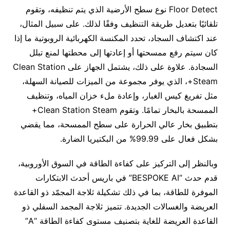
Floor Detect نوع سطح الأرضية الذي يتم تنظيفه، وتقوم
تلقائيًا بتعديل طريقة التنظيف وفقًا لذلك. على سبيل المثال،
عند اكتشاف السجاد، تحدد المكنسة الكهربائية الروبوتية ما إذا
كان سيتم رفع ممسحتها أو إعادتها إلى محطتها لمنع تبلل
السجادة. علاوة على ذلك، يشتمل الجهاز على Clean Station
Steam+، الذي يوفر مجموعة من الميزات للصيانة السهلة،
مثل تفريغ كيس الغبار، وإعادة ملء خزان المياه، وتنظيف
الممسحة بالبخار تمامًا. وتقوم Clean Station Steam+
بتطبيق بخار عالي الحرارة على سطح الممسحة، مما يقضي
بشكل فعال على 99.99% من البكتيريا الضارة.
وبالنظر إلى التركيز على كفاءة الطاقة في السوق الأوروبية،
قدم حدث “BESPOKE AI” في باريس أحدث الابتكارات
الموفرة للطاقة، بما في ذلك تشكيلة ثلاجة المجمّد ذو القاعدة
العريضة والغسالات الجديدة. تتميز ثلاجة المجمد السفلي ذو
القاعدة العريضة للغاية بتصنيف مستوى كفاءة الطاقة “A”