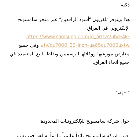
ذكية”.
هذا ويتوفر تلفزيون “أسود الرافدين” عبر متجر سامسونج
الإلكتروني في العراق
https://www.samsung.com/iq_ar/tvs/uhd-4k-
tv/cu7000-65-inch-ua65cu7000uxtw/
، وفي جميع
معارض موزعيها ووكلائها الرسميين ونقاط البيع المعتمدة في
جميع أنحاء العراق.
-انتهى-
حول شركة سامسونج للإلكترونيات المحدودة:
تعتبر شركة سامسونج رائداً عالمياً ملهماً يساهم في رسم