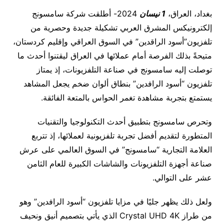
بغداد، العراق،
1 نيسان
2024- أطلقت شركة سامسونج
إلكترونيكس المشرق العربي تشكيلة جديدة وحصرية من
تلفزيون”أسود الراقدين” في السوق العراقي وإقليم كردستان،
متيحةً بذلك الفرصة أمام عملائها في العراق ليقتنوا أحدث ما
توصلت إليه سامسونج في صناعة التلفزيونات، إذ يمتاز
تلفزيون “أسود الرافدين” بنطاق ألوان ضخم يجعل المشاهد
يستمتع بتجربة مشاهدة تغمر الحواس بالمتعة الفائقة.
وتحرص سامسونج بتطبيق أحدث التكنولوجيا والتقنيات
المتطورة لتقديم أفضل تجربة تلفزيونية لعملائها، إذ تتربع
العلامة التجارية “سامسونج” في السوق العالمي على عرش
صناعة أجهزة التلفزيونات والشاشات الكبيرة للعام الثامن
عشر على التوالي.
ولعل ذلك يظهر جليًا في مزايا تلفزيون “أسود الرافدين” وهو
من طراز Crystal UHD 4K الذي يأتي بتصميم أنيق ونحيف