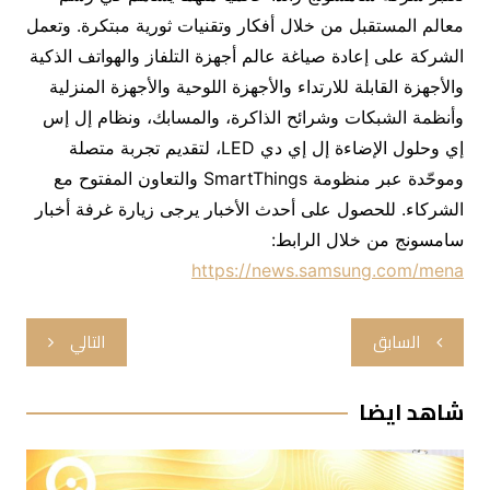
معالم المستقبل من خلال أفكار وتقنيات ثورية مبتكرة. وتعمل
الشركة على إعادة صياغة عالم أجهزة التلفاز والهواتف الذكية
والأجهزة القابلة للارتداء والأجهزة اللوحية والأجهزة المنزلية
وأنظمة الشبكات وشرائح الذاكرة، والمسابك، ونظام إل إس
إي وحلول الإضاءة إل إي دي LED، لتقديم تجربة متصلة
وموحّدة عبر منظومة SmartThings والتعاون المفتوح مع
الشركاء. للحصول على أحدث الأخبار يرجى زيارة غرفة أخبار
سامسونج من خلال الرابط:
https://news.samsung.com/mena
تصفّح
السابق
التالي
المقالات
شاهد ايضا