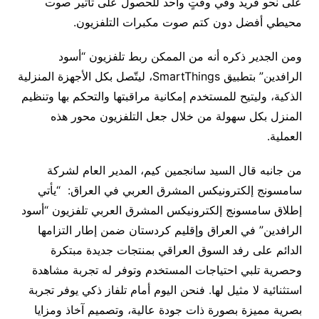
على نحو فريد وفي وقتٍ واحد للحصول على تأثير صوت
محيطي أفضل دون كتم صوت مكبرات التلفزيون.
ومن الجدير ذكره أنه من الممكن ربط تلفزيون “أسود
الرافدين” بتطبيق SmartThings، ليتّصل بكل الأجهزة المنزلية
الذكية، وليتيح للمستخدم إمكانية مراقبتها والتحكم بها وتنظيم
المنزل بكل سهولة من خلال جعل التلفزيون محور هذه
العملية.
من جانبه قال السيد سانجمين كيم، المدير العام لشركة
سامسونج إلكترونيكس المشرق العربي في العراق: “يأتي
إطلاق سامسونج إلكترونيكس المشرق العربي تلفزيون “أسود
الرافدين” في العراق وإقليم كردستان ضمن إطار التزامها
الدائم على رفد السوق العراقي بمنتجات جديدة مبتكرة
وحصرية تلبي احتياجات المستخدم وتوفر له تجربة مشاهدة
استثنائية لا مثيل لها. فنحن اليوم أمام تلفاز ذكي يوفر تجربة
بصرية مميزة بصورة ذات جودة عالية، وتصميم آخاذ ومزايا