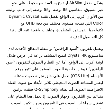
بشكل مذهل AirSlim ليندمج بسلاسة مع محيطه على نحوٍ
غير مسبوق، بمقاسين ‎65 بوصة و‎55 بوصة، إلى جانب توليفة
من الألوان أقرب إلى الواقع بفضل تقنية Dynamic Crystal
Color التي تمنحه مستوى مختلف من دقة UHD مع
تكنولوجيا الفوسفور المتطورة، وتباينات واقعية تتيح لك رؤية
كل التفاصيل الدقيقة.
ويعمل تلفزيون “أسود الرافدين” بواسطة المعالج الأحدث لدى
سامسونج Crystal 4K ليمنح المشاهد براعة في عرض ظلال
لونية أقرب إلى الواقع. أما عن النظام الصوتي لتلفزيون “أسود
الرافدين” فيمتاز بخاصية الصوت المعتمد على تتبع موقع
الأجسام (OTS Lite) تعمل على خلق تجربة صوت مذهلة
ليغمر المشاهد الصوت المحيطي ثلاثي الأبعاد مع صوت القناة
الافتراضية العلوية. أما نظام Q-Symphony فيقدم تزامن
متناغم بين التلفزيون وجهاز الصوت، إذ يعمل هذا النظام على
تشغيل سماعات الصوت في التلفزيون وجهاز تكبير الصوت