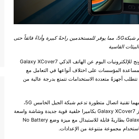
م شبكة
5G
، مما يوفر للمستخدمين راحةً كبيرة وأداءً فائقاً حتى
بيئات القاسية
كشفت شركة سامسونج للإلكترونيات اليوم عن الهاتف الذكي Galaxy XCover7
Galaxy Tab Ac، والمصممان لمساعدة المؤسسات على اختلاف أنواعها في التعامل مع
تطلب أجهزةً متعددة الاستخدامات تتمتع بدرجة عالية من
وسيوفر كلا الجهازين إمكانية تنقل محسّنة مع استخدامهما تقنية اتصال متطورة تدعم شبكة الجيل الخامس 5G،
بالإضافة إلى معالج متقدم وذاكرة أكبر. وتم تزويد جهاز Galaxy XCover7 بكاميرا خلفية قوية جديدة وشاشة واسعة
ودقة عرض عالية. بينما يتضمن جهاز Galaxy Tab Active5 بطاريةً قابلة للاستبدال مع ميزة وضع No Battery
باستخدام مجموعة متنوعة من الإعدادات.