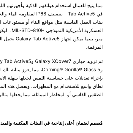
في Tab Active5 – بتصنيف 8
المرفقة.
وCorning® Gorilla® Glass 5، 
بإجراء تعديلات على حساسية اللمس لجعلها سهلة الاستخ
الطقس القاسي أو المخاطر المماثلة، مما يجعلها مثالي
مُصمم لضمان أعلى إنتاجية في البيئات المكتبية والميدا