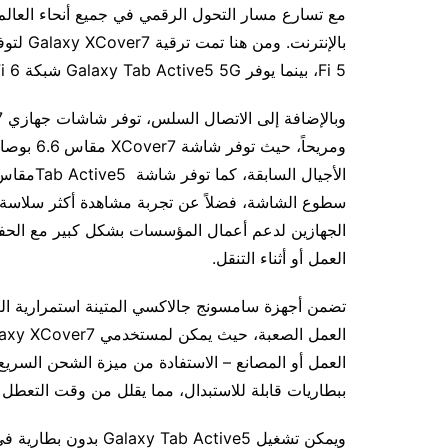
مع تسارع مسار التحول الرقمي في جميع أنحاء العالم،
Fi 5، بينما يوفر Galaxy Tab Active5 5G شبكة Wi-Fi 6 التي تتيح للعاملين التعاون بشكل أكثر كفاءة وفعالية.
ومريحاً، 
الجهازين لدعم أعمال المؤسسات بشكل كبير مع الحفا
العمل أو أثناء التنقل.
تضمن أجهزة سامسونج جالاكسي المتينة استمرارية ال
العمل أو المصانع – الاستفادة من ميزة الشحن السري
ببطاريات قابلة للاستبدال، مما يقلل من وقت التعطل
ويمكن تشغيل Galaxy Tab Active5 بدون بطارية في وضع No Battery (بدون بطارية)