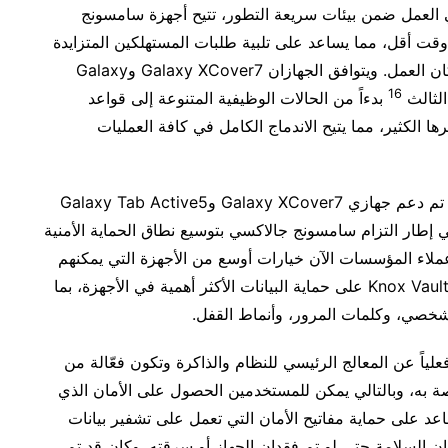
العمل ضمن بيئات سريعة التطور، تتيح أجهزة سامسونج
وقت أقل، مما يساعد على تلبية طلبات المستهلكين المتزايدة
من خلال تحسين الإنتاجية والعمليات التشغيلية في مكان العمل. ويتوافق الجهازان Galaxy XCover7 وGalaxy
16
بدءاً من الحالات الوظيفية المتنوعة إلى قواعد
ما في ذلك كابلات USB من نوع C PTTs وغيرها الكثير، مما يتيح الاندماج الكامل في كافة العمليات
وفي بادرة غير مسبوقة في أجهزة سامسونج المتينة، تم دعم جهازي Galaxy XCover7 وGalaxy Tab Active5
Samsung Kno. ويندرج ذلك في إطار التزام سامسونج جالاكسي بتوسيع نطاق الحماية الأمنية
 عملاء المؤسسات الآن خيارات أوسع من الأجهزة التي يمكنهم
على حماية البيانات الأكثر أهمية في الأجهزة، بما
خصي، وكلمات المرور، وأنماط القفل.
منة معزولة فعلياً عن المعالج الرئيسي للنظام والذاكرة وتكون فعّالة من
 به، وبالتالي يمكن للمستخدمين الحصول على الأمان الذي
ن متاعب. كما يمكن لـKnox Vault أن يساعد على حماية مفاتيح الأمان التي تعمل على تشفير بيانات
 السلامة حتى لو تم فقدان الجهاز أو سرقته. وكان قد تم