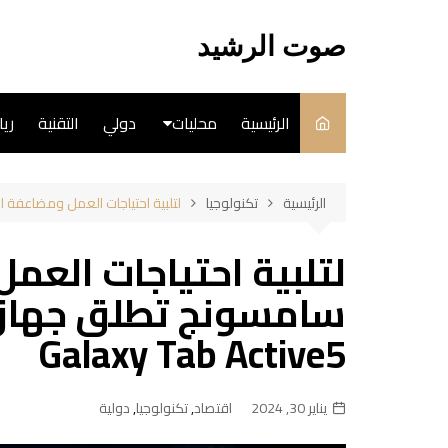
لتجاوز
لى
صوت الرشيد
لمحتوى
الرئيسية
محليات
دولي
التقنية
ري
سياسة
الرئيسية
تكنولوجيا
لتلبية احتياجات العمل ومضاعفة الإنتاجية سامسونج 
فن
لتلبية احتياجات العم
طبخ
Galaxy Tab Active5
يناير 30, 2024
اقتصاد
,
تكنولوجيا
,
دولية