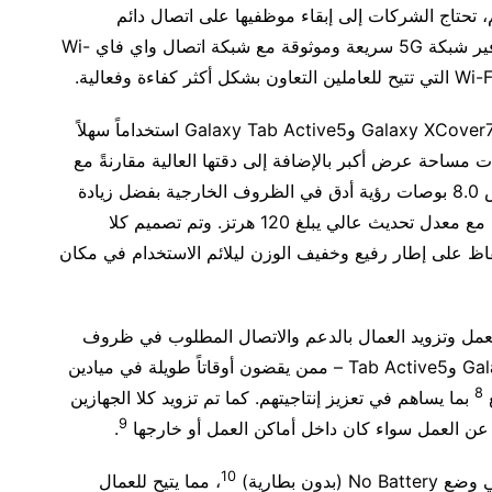
 تحتاج الشركات إلى إبقاء موظفيها على اتصال دائم
بالإنترنت. ومن هنا تمت ترقية Galaxy XCover7 لتوفير شبكة 5G سريعة وموثوقة مع شبكة اتصال واي فاي Wi-
وبالإضافة إلى الاتصال السلس، توفر شاشات جهازي Galaxy XCover7 وGalaxy Tab Active5 استخداماً سهلاً
حيث توفر شاشة XCover7 مقاس 6.6 بوصات مساحة عرض أكبر بالإضافة إلى دقتها العالية مقارنةً مع
الأجيال السابقة، كما توفر شاشة Tab Active5مقاس 8.0 بوصات رؤية أدق في الظروف الخارجية بفضل زيادة
سطوع الشاشة، فضلاً عن تجربة مشاهدة أكثر سلاسة مع معدل تحديث عالي يبلغ 120 هرتز. وتم تصميم كلا
ظ على إطار رفيع وخفيف الوزن ليلائم الاستخدام في مكان
عمل وتزويد العمال بالدعم والاتصال المطلوب في ظروف
العمل الصعبة، حيث يمكن لمستخدمي Galaxy XCover7 وTab Active5 – ممن يقضون أوقاتاً طويلة في ميادين
8
ع
بما يساهم في تعزيز إنتاجيتهم. كما تم تزويد كلا الجهازين
9
 عن العمل سواء كان داخل أماكن العمل أو خارجها
.
10
، مما يتيح للعمال