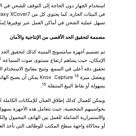
استخدام الجهاز دون الحاجة إلى التوقف للشحن في ال
في البيئات الحارة. كما يحتوي كل من Galaxy XCover7 و Tab Active5 على قاعدة شحن ذات وصلات POGO
تسهل عملية الشحن في أماكن العمل عبر توفيرها إم
مصممة لتحقيق الحد الأقصى من الإنتاجية والأمان
تم تصميم أجهزة سامسونج المتينة كذلك لتحقيق الحد ال
2
الإمكان، حيث يساهم ارتفاع مستوى صوت السماعة
تحقيق دقة أعلى في السمع. وتتيح مفاتيح الاستخدام ا
14
وبفضل ميزة Knox Capture
يمكن أن يصبح الهات
15
بسهولة أو نقاط البيع المتنقلة
.
ويمكن للعمال كذلك إطلاق العنان للإمكانات الكاملة ل
بحواسيبهم الشخصية، حيث تتعامل هذه الأجهزة بسهول
أو محاكاة واجهة سطح المكتب للوظائف التي تأخذ الع