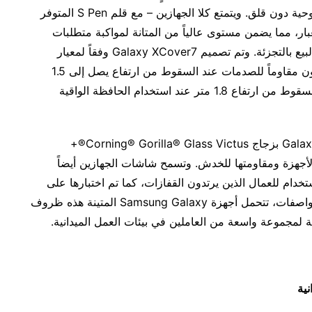
مما يتيح للعمال استخدام هواتفهم الذكية وأجهزتهم اللوحية دون قلق. ويتمتع كلا الجهازين – مع قلم S Pen المتوفر
IP6 لمقاومة الماء والغبار، مما يضمن مستوى عالياً من المتانة لمواكبة متطلبات
بيئات العمل القاسية مثل مواقع البناء أو مستودعات البيع بالتجزئة. وتم تصميم Galaxy XCover7 وفقاً لمعيار
العسكرية الأمريكية النموذجي MIL-STD-810H، ليكون مقاوماً للصدمات عند السقوط من ارتفاع يصل إلى 1.5
متر، بينما يمكن لجهاز Galaxy Tab Active5 تحمل السقوط من ارتفاع 1.8 متر عند استخدام الحافظة الواقية
تم تزويد جهازي Galaxy XCover7 وGalaxy Tab Active5 بزجاج Corning® Gorilla® Glass Victus®+
مما يعزز متانة تلك الأجهزة ومقاومتها للخدش. وتسمح شاشات الجهازين أيضاً
دام للعمال الذين يرتدون القفازات، كما تم اختبارها على
نطاق واسع للاستخدام مع المطهرات. وبفضل هذه المواصفات، تتحمل أجهزة Samsung Galaxy المتينة هذه ظروف
ة لمجموعة واسعة من العاملين في بيئات العمل الميدانية.
نية