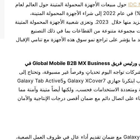
IDC 
حول مبيعات الأجهزة المحمولة المتينة حول العالم لعام
2023، لجأت أكثر من ثلث المؤسسات الأمريكية (38%) في عام 2022 إلى شراء الأجهزة المحمولة المتينة،
وأعربت 38% من هذه المؤسسات عن نيتهم شراء المزيد منها خلال 2023. وتعزى شعبية الأجهزة المحمولة المتينة
ياجات مجموعة متنوعة من القطاعات بما في ذلك التصنيع
د ما يؤشر على تراجع نمو سوق هذه الأجهزة مع تنامي الإقبال
ي ورئيس فريق
Global Mobile B2B MX Business
في
كات تواجه اليوم تحدياتٍ وفرصاً غير مسبوقة، وتحتاج إلى
أجهزة يمكنها مواكبة احتياجاتها الديناميكية. ولهذا السبب ابتكرنا جهازي Galaxy XCover7 وGalaxy Tab Active5
 ومتعددة الاستخدامات فحسب، ولكنها أيضاً متينة وآمنة مما
بقاء على اتصال دائم مع ضمان أقصى درجات الإنتاجية والأمان
تم تصميم جهازي Galaxy XCover7 وGalaxy Tab Active5 مع ضمان تقديم أداء عالٍ في ظروف العمل الصعبة،