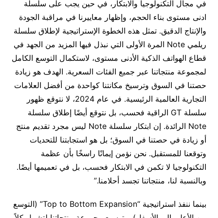
في مجال التكنولوجيا والابتكار، في حين يجب على سلسلة
ادنى مستوى بناء الحجم، وإظهار معاييرنا في مراقبة الجودة
والإنتاج الدقيق. تمثل هذه الخطوة الإستراتيجية لإطلاق سلسلة
ريلمي Note المرة الأولى التي نبذل فيها المزيد من الجهد في
قطاع الهواتف الذكية الأدنى مستوى، لاستكمال التوسع الكامل
لمجموعة منتجاتنا عبر جميع الفئات السعرية. الهدف هو زيادة
حصتنا في السوق وترسيخ مكانتنا كواحدة من أفضل العلامات
التجارية العالمية الرئيسية. في عام 2024، لا نتوقع ظهور
سلسلة GT الراقية فحسب، بل نتوقع أيضًا إطلاق سلسلة
Note الرائدة. إن ابتكار سلسلة Note ليس مجرد تقديم منتج
أو زيادة في حصتنا في السوق؛ بل هو استجابتنا للتحديات
وتوقعنا للمستقبل. نحن نؤمن إيمانًا راسخًا بأن عظمة
التكنولوجيا لا تكمن في الابتكار فحسب، بل في تعميمها أيضًا.
وبالنسبة لنا، منتجاتنا تجسد أحلامنا.”
بينما ننفذ استراتيجية “Top to Bottom Expansion” (التوسع
من الأعلى إلى الأسفل)، وتوسيع مجموعة منتجاتنا لتشمل كلاً