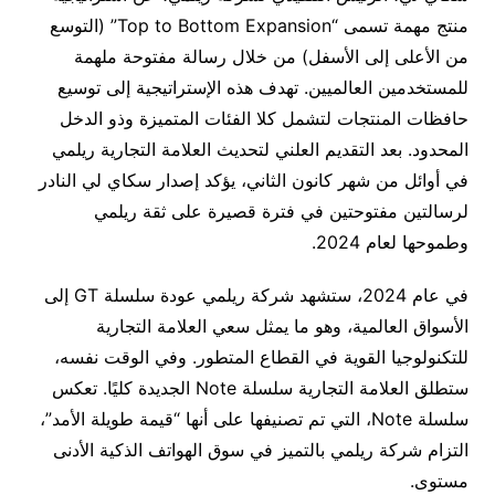
منتج مهمة تسمى “Top to Bottom Expansion” (التوسع
من الأعلى إلى الأسفل) من خلال رسالة مفتوحة ملهمة
للمستخدمين العالميين. تهدف هذه الإستراتيجية إلى توسيع
حافظات المنتجات لتشمل كلا الفئات المتميزة وذو الدخل
المحدود. بعد التقديم العلني لتحديث العلامة التجارية ريلمي
في أوائل من شهر كانون الثاني، يؤكد إصدار سكاي لي النادر
لرسالتين مفتوحتين في فترة قصيرة على ثقة ريلمي
وطموحها لعام 2024.
في عام 2024، ستشهد شركة ريلمي عودة سلسلة GT إلى
الأسواق العالمية، وهو ما يمثل سعي العلامة التجارية
للتكنولوجيا القوية في القطاع المتطور. وفي الوقت نفسه،
ستطلق العلامة التجارية سلسلة Note الجديدة كليًا. تعكس
سلسلة Note، التي تم تصنيفها على أنها “قيمة طويلة الأمد”،
التزام شركة ريلمي بالتميز في سوق الهواتف الذكية الأدنى
مستوى.