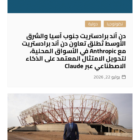
تكنولوجيا
دولية
دن آند برادستريت جنوب آسيا والشرق
الأوسط تُطلق تعاون دن آند برادستريت
مع Anthropic في الأسواق المحلية،
لتحويل الامتثال المعتمد على الذكاء
الاصطناعي عبر Claude
يوليو 22, 2026