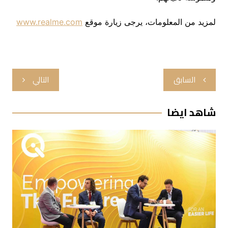
لمزيد من المعلومات، يرجى زيارة موقع
www.realme.com
تصفّح
السابق
التالي
المقالات
شاهد ايضا