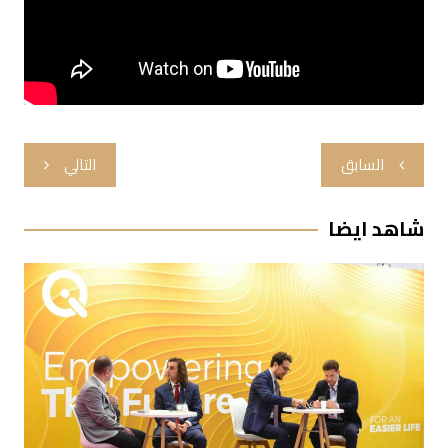
تصفّح
السابق
التالي
المقالات
شاهد ايضا