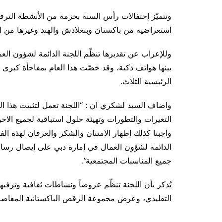
وتتميّز إحتفالات رأس السنة بحزمة من الأنشطة الترفي
استعراضية من باكستان وبنغلادش والهند وغيرها من ا
وللإعراب عن تقديرها تنظّم اللجنة الدائمة لشؤون ال
بينها هواتف ذكية، وقد خصّت هذا العام بمفاجأة كب
الرئيسية الثلاث.
واضاف السيد لشكري ان : “اللجنة تعمل لتثبيت هذا ا
التغيرات والتطورات وتهيئة حلول استباقية لجميع الاحو
واجبنا كذلك إظهار الامتنان والشكر والعرفان لهذه ال
الدائمة لشؤون العمال في إمارة دبي على إيصال رسائ
جميع المناسبات المجتمعية”.
يُذكر بأن اللجنة تنظّم عروضاً ونشاطات ثقافية وترف
التقليدي، وعرض مجموعة الرقص الباكستانية المعاصرة 