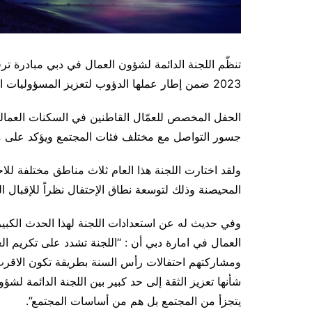
2023 ضمن إطار عملها الدؤوب لتعزيز المسؤوليات المجتمعية.
الحفل المخصص للعمّال القاطنين في السكنات العمالية ي
جسور التواصل مع مختلف فئات المجتمع ويؤكد على مو
ولقد اختارت اللجنة هذا العام ثلاث مناطق مختلفة ل
المحيصنة وذلك لتوسعة نطاق الإحتفال نظراً للإقبال الك
وفي حديث له عن استعدادات اللجنة لهذا الحدث الكبير،
العمال في امارة دبي أن : “اللجنة تشدد على تكريم الع
ومشاركتهم احتفالات رأس السنة بطريقة تكون الاقرب ال
شأنها تعزيز الثقة إلى حد كبير بين اللجنة الدائمة لشؤو
يتجزأ من المجتمع بل هم من أساسات المجتمع”.