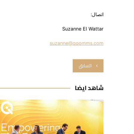
اتصال:
Suzanne El Wattar
suzanne@qqomms.com
تصفّح
السابق
المقالات
شاهد ايضا