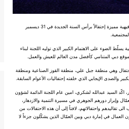
تنظّم اللجنة الدائمة لشؤون العمال في دبي مبادرة ترفيهية مميزة إحتفالاً برأس السنة الجديدة في 31 ديسمبر
سلّط الضوء على الاهتمام الكبير الذي توليه اللجنة لبناء
قع دبي المتنامي كأفضل مدن العالم للعيش والعمل.
لاحتفال وهي منطقة جبل علي، منطقة القوز الصناعية ومنطقة
بير والصدى الإيجابي الذي خلفته إحتفاليات الأعوام السابقة.
 اكّد السيد عبدالله لشكري، امين عام اللجنة الدائمة لشؤون
مّال وإبراز دورهم الجوهري في مسيرة التنمية والازدهار،
ى تقاليدهم واحتفالاتهم، لافتاً إلى أن هذه الاحتفالات من
ن العمال في إمارة دبي وبين العمّال الذين يشكّلون جزءاً لا