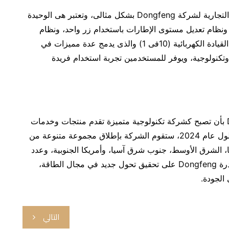
وتجسد سياة DONGFENG BOX قوة وجمال العلامة التجارية لشركة Dongfeng بشكل مثالى، وتعتبر هى الوحيدة
 ونظام تعديل مستوى الإطارات باستخدام زر واحد، ونظام
تلقائي لإيقاف السيارة، ونظام التحكم عن بُعد، ونظام القيادة الكهربائية (10فى 1) والذى يدمج عدة مميزات في
تكنولوجية، ويوفر للمستخدمين تجربة استخدام فريدة
وتحت شعار “حقق أحلامك”، تلتزم Dongfeng Motor بأن تصبح كشركة تكنولوجية متميزة تقدم منتجات وخدمات
سيارات فاخرة لمستخدمينها على مستوى العالم. وبحلول عام 2024، ستقوم الشركة بإطلاق مجموعة متنوعة من
، الشرق الأوسط، جنوب شرق آسيا، وأمريكا الجنوبية، وعدد
من الأسواق الأخرى واحدة تلو الأخرى، معززةً بذلك قدرة Dongfeng على تحقيق تحول جديد في مجال الطاقة،
الجودة.
التالي