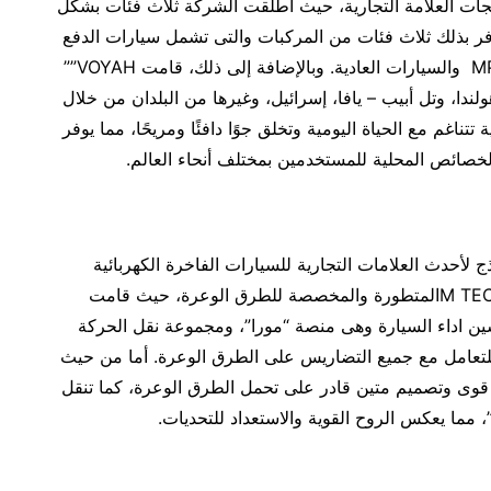
جات العلامة التجارية، حيث أطلقت الشركة ثلاث فئات بشكل
ى “FREE” و” DREAM ” و” PASSION”، لتوفر بذلك ثلاث فئات من المركبات والتى تشمل سيارات الدفع
الرباعي SUVs وسيارات الركاب متعددة الأغراض MPVs والسيارات العادية. وبالإضافة إلى ذلك، قامت VOYAH””
لندا، وتل أبيب – يافا، إسرائيل، وغيرها من البلدان من خلال
تتناغم مع الحياة اليومية وتخلق جوًا دافئًا ومريحًا، مما يوفر
لخصائص المحلية للمستخدمين بمختلف أنحاء العالم.
مياً لتمثل أول نموذج لأحدث العلامات التجارية للسيارات الفاخرة الكهربائية
الرياضية من Dongfeng وكنموذج رائد لتكنولوجيا M TECHالمتطورة والمخصصة للطرق الوعرة، حيث قامت
 وتحسين اداء السيارة وهى منصة “مورا”، ومجموعة نقل الحركة
للتعامل مع جميع التضاريس على الطرق الوعرة. أما من حيث
ميم الداخلي، فتظهر MHERO I بمظهر قوى وتصميم متين قادر على تحمل الطرق الوعرة، كما تنقل
ا”، مما يعكس الروح القوية والاستعداد للتحديات.