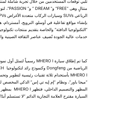
تلبي توقعات المستخدمين من خلال تجربة شاملة لمنت
متتالٍ وه
بإنشاء مواقع تفاعلية في أوسلو، النرويج، أمستردام، هو
“التكنولوجيا الدافئة” والخاصة بتقديم منتجات تكنولوجية 
خدمات عالية الجودة تُضيف عناصر الثقافة الصينية وا
كما تم إطلاق سيارة MHERO I رس
MHERO I بأستخدام ثلاثة تقنيات رئيسية لتطوير
“ميجا باور”، ونظام “إم إيه تي إس” الذكي المخصص 
المظهر والتص
السيارة مقترح العلامة التجارية الدائم “لا تستسلم أبدً