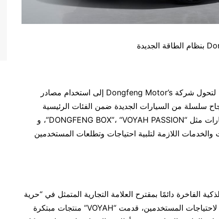
) كإنجاز هام لتحول شركة Dongfeng Motor’s إلى استخدام مصادر
قة الجديدة، أطلقت شركة Dongfeng Motorبنجاح سلسلة من السيارات الجديدة ضمن الفئات الرئيسية
للسيارت الراقية والفاخرة، وتتضمن هذه السلسلة سيارات مثل “DONGFENG BOX”، “VOYAH PASSION”، و
جات والخدمات اللازمة لتلبية احتياجات وتطلعات المستخدمين
بائية الذكية الفاخرة دائمًا بمقترح العلامة التجارية المتمثل في “حرية
الاستكشاف” منذ إنشائها. واستناداً إلى فهمها المستمر لاحتياجات المستخدمين، قدمت “VOYAH” منتجات مبتكرة