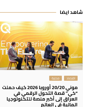
المقالات
شاهد ايضا
اقتصاد
محلية
موني 20/20 أوروبا 2026 كيف حملت
“كي” قصة التحول الرقمي في
العراق إلى أكبر منصة للتكنولوجيا
المالية في العالم