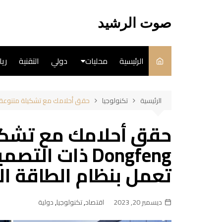
لتجاوز
لى
صوت الرشيد
لمحتوى
الرئيسية
محليات
دولي
التقنية
ري
سياسة
الرئيسية
تكنولوجيا
حقق أحلامك مع تشكيلة متنوعة من سيارات Dongfeng ذات التصميم الاستنثنائي ال
فن
حقق أحلامك مع تشكي
طبخ
Dongfeng ذات ا
تعمل بنظام الطاقة ال
ديسمبر 20, 2023
اقتصاد
,
تكنولوجيا
,
دولية