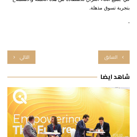
بتجربة تسوق مذهلة.
تصفّح
السابق
التالي
المقالات
شاهد ايضا