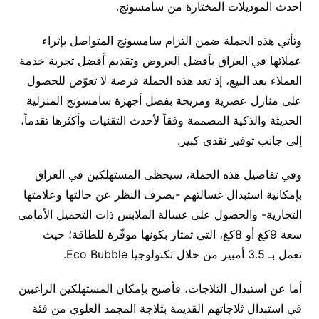
أحدث الموديلات المختارة من سامسونج.
وتأتي هذه الحملة ضمن التزام سامسونج المتواصل بإثراء
عملائها في العراق بأفضل العروض وتقديم أفضل تجربة خدمة
العملاء بعد البيع، إذ تعد هذه الحملة فرصة لا تعوّض للحصول
على منازل عصرية ومريحة بفضل أجهزة سامسونج المنزلية
الحديثة والذكية المصممة وفقاً لأحدث التقنيات وأكثرها تقدماً،
إلى جانب توفير نقدي كبير.
وفي تفاصيل هذه الحملة، سيحظى المستهلكين في العراق
بإمكانية استبدال غسالتهم -بصرف النظر عن حالتها وعلامتها
التجارية- والحصول على غسالة الملابس ذات التحميل الأمامي
سعة 9كغ أو 8كغ، التي تمتاز بكونها موفّرة للطاقة؛ حيث
تعمل بـ 3.5 أمبير من خلال تكنولوجيا Eco Bubble.
أما عن استبدال الثلاجات، فأصبح بإمكان المستهلكين الراغبين
في استبدال ثلاجاتهم القديمة بثلاجة المجمد العلوي من فئة