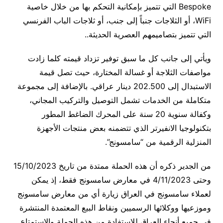
Bespoke التي تتميز بإمكانية التحكم بها من خلال خاصية
WiFi، أو الثلاجات جنباً إلى جنب، أو ثلاجات الباب الفرنسي
التي تتميز بتصاميمهم العصرية الحديثة..
ويأتي إلى جانب كل ما سبق توفير تزداد قيمته كلما زادت
مواصفات الثلاجة أو غسالة المختارة، حيث تصل قيمة
الاستبدال إلى 202.500 دينار عراقي. بالإضافة إلى مجموعة
متكاملة من الخدمات تشمل التوصيل والتركيب المجاني،
وكفالة سنوية 20 سنة على المحرك الضاغط المطور
بتكنولوجيا الانفيرتر الذي تتضمنه بعض منتجات الأجهزة
المنزلية الرقمية من “سامسونج”.
من الجدير ذكره أن هذه الحملة ممتدة من تاريخ 15/10/2023
وحتى 4/11/2023 في معارض سامسونج فقط، إذ يمكن
لعملاء سامسونج في العراق زيارة أي من معارض سامسونج
وموزعيها ووكلائها الرسميين ونقاط البيع المعتمدة المنتشرة
في جميع أنحاء العراق للاستفادة من هذه الحملة والاستمتاع