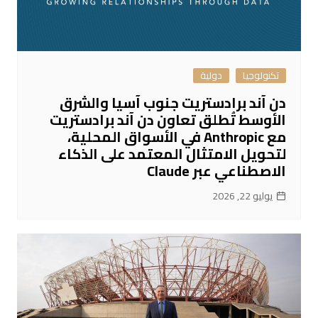
تكنولوجيا
دولية
دن آند برادستريت جنوب آسيا والشرق
الأوسط تُطلق تعاون دن آند برادستريت
مع Anthropic في الأسواق المحلية،
لتحويل الامتثال المعتمد على الذكاء
الاصطناعي عبر Claude
يوليو 22, 2026