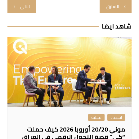
تصفّح
السابق
التالي
المقالات
شاهد ايضا
اقتصاد
محلية
موني 20/20 أوروبا 2026 كيف حملت
“كي” قصة التحول الرقمي في العراق