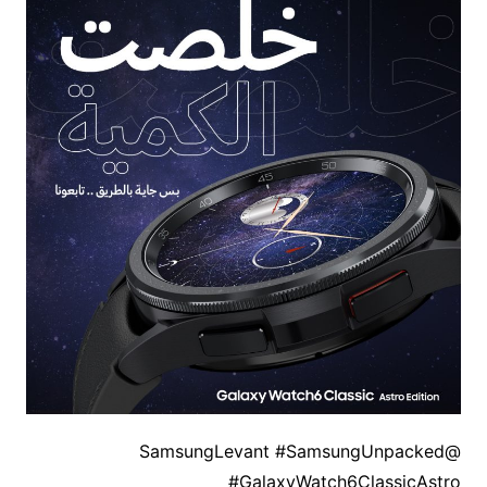
@SamsungLevant #SamsungUnpacked
#GalaxyWatch6ClassicAstro