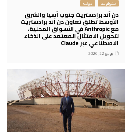
تكنولوجيا
دولية
دن آند برادستريت جنوب آسيا والشرق
الأوسط تُطلق تعاون دن آند برادستريت
مع Anthropic في الأسواق المحلية،
لتحويل الامتثال المعتمد على الذكاء
الاصطناعي عبر Claude
يوليو 22, 2026