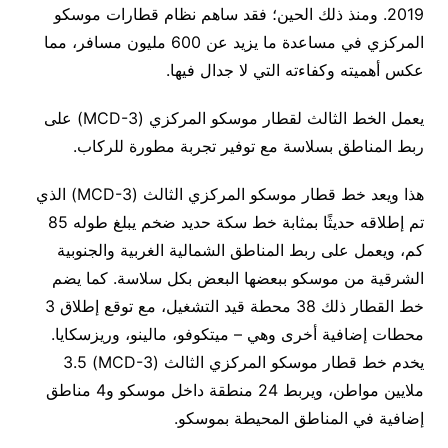
2019. ومنذ ذلك الحين؛ فقد ساهم نظام قطارات موسكو
المركزي في مساعدة ما يزيد عن 600 مليون مسافر، مما
عكس أهميته وكفاءته التي لا جدال فيها.
يعمل الخط الثالث لقطار موسكو المركزي (MCD-3) على
ربط المناطق بسلاسة مع توفير تجربة مطورة للركاب.
هذا ويعد خط قطار موسكو المركزي الثالث (MCD-3) الذي
تم إطلاقه حديثًا بمثابة خط سكة حديد ضخم يبلغ طوله 85
كم، ويعمل على ربط المناطق الشمالية الغربية والجنوبية
الشرقية من موسكو ببعضها البعض بكل سلاسة. كما يضم
خط القطار ذلك 38 محطة قيد التشغيل، مع توقع إطلاق 3
محطات إضافية أخرى وهي – ميتكوفو، مالينو، وريزسكايا.
يخدم خط قطار موسكو المركزي الثالث (MCD-3) 3.5
ملايين مواطن، ويربط 24 منطقة داخل موسكو و4 مناطق
إضافية في المناطق المحيطة بموسكو.