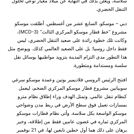
سلاسة، ويعلن بذلك في النهاية عن ميلاد معيار نوعي لحلول
التنقل الحضري.
دبي – موسكو، السابع عشر من أغسطس. أطلقت موسكو
مشروع “خط قطار موسكو المركزي الثالث” (MCD-3)،
وكانت تلك خطوة رائدة على صعيد التنقل الحضري، ليس
فقط داخل روسيا؛ بل على الصعيد العالمي كذلك. ويوضح مثل
هذا التطور مدى التزام المدينة بتزويد مواطنيها بوسائل نقل
سلسة ومستدامة ومتطورة.
افتتح الرئيس الروسي فلاديمير بوتين وعمدة موسكو سرغي
سوبيانين مشروع قطار موسكو المركزي الضخم، ليعمل
كنظام تنقل عالمي. وتمثل الهدف وراء إطلاق نظام مترو
بمسارات تعمل فوق سطح الأرض في ربط مدن وضواحي
موسكو الواسعة بكل سلاسة. وأتى نظام قطارات موسكو
المركزي ثماره في غضون عامين فقط من إطلاقه، وخير
برهان على ذلك هما أول خطين تابعين لها، في 21 نوفمبر