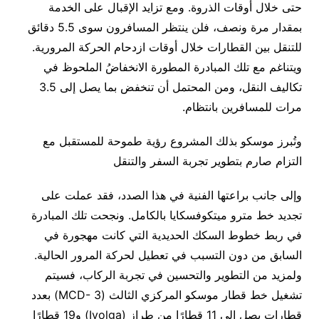
حتى خلال أوقات الذروة. ومع تزايد الإقبال على الخدمة
بمقدار مرة ونصف، فلن ينتظر المسافرون سوى 5.5 دقائق
للتنقل بين القطارات خلال أوقات ازدحام الحركة المرورية.
ويتناغم مع تلك المبادرة المطورة الانخفاضُ الملحوظ في
تكاليف النقل، ومن المحتمل أن تنخفض بما يصل إلى 3.5
مرات للمسافرين بانتظام.
وتُبرز موسكو بذلك المشروع رؤية طموحة للمستقبل مع
التزام صارم بتطوير تجربة السفر والتنقل
وإلى جانب براعتها الفنية في هذا الصدد، فقد عملت على
تجديد خط مترو ميتكوفسكايا بالكامل. ونجحت تلك المبادرة
في ربط خطوط السكك الحديدية التي كانت مهجورة في
السابق من دون التسبب في تعطيل لحركة المرور الحالية.
ولمزيد من التطوير والتحسين في تجربة الركاب، فسيتم
تشغيل خط قطار موسكو المركزي الثالث (MCD- 3) بعدد
قطارات يصل إلى 11 قطارًا من طراز (Ivolga) و19 قطارًا