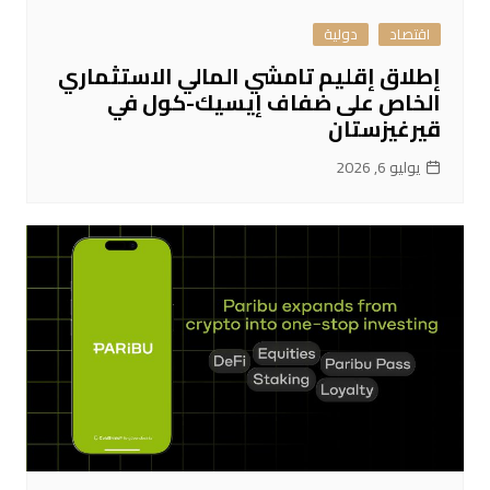
اقتصاد
دولية
إطلاق إقليم تامشي المالي الاستثماري
الخاص على ضفاف إيسيك-كول في
قيرغيزستان
يوليو 6, 2026