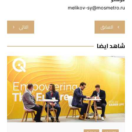
melikov-sy@mosmetro.ru
تصفّح
السابق
التالي
المقالات
شاهد ايضا