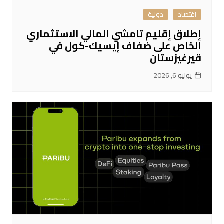
اقتصاد
دولية
إطلاق إقليم تامشي المالي الاستثماري
الخاص على ضفاف إيسيك-كول في
قيرغيزستان
يوليو 6, 2026