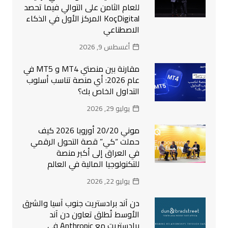
للعام الثامن على التوالي فيما تحصد
KoçDigital المركز الأول في الذكاء
الاصطناعي
أغسطس 9, 2026
مقارنة بين منصتي MT4 و MT5 في
عام 2026: أي منصة تناسب أسلوب
التداول الخاص بك؟
يوليو 29, 2026
موني 20/20 أوروبا 2026 كيف
حملت “كي” قصة التحول الرقمي
في العراق إلى أكبر منصة
للتكنولوجيا المالية في العالم
يوليو 22, 2026
دن آند برادستريت جنوب آسيا والشرق
الأوسط تُطلق تعاون دن آند
برادستريت مع Anthropic في