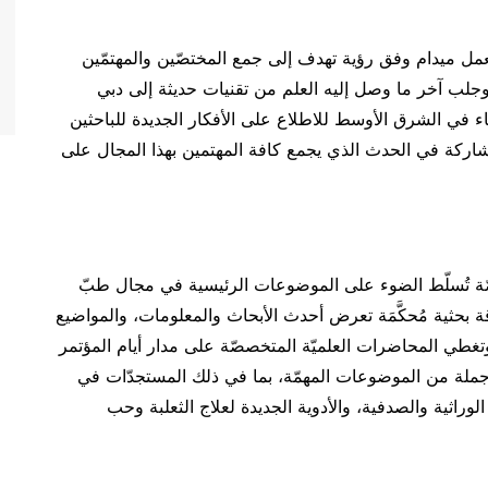
عمل ميدام وفق رؤية تهدف إلى جمع المختصّين والمهتمّين
جلب آخر ما وصل إليه العلم من تقنيات حديثة إلى دبي
اء في الشرق الأوسط للاطلاع على الأفكار الجديدة للباحثين
لمشاركة في الحدث الذي يجمع كافة المهتمين بهذا المجال على
ورشة عمل متخصصّة تُسلّط الضوء على الموضوعات الرئيسية في مجال طبّ
التجميل، وتتسع تلك الندوات لمناقشة 207 ورقة بحثية مُحكَّمَة تعرض أحدث الأبحاث والمعلومات، والمواضيع
ل وتغطي المحاضرات العلميّة المتخصصّة على مدار أيام المؤتمر
ة جملة من الموضوعات المهمّة، بما في ذلك المستجدّات في
 الوراثية والصدفية، والأدوية الجديدة لعلاج الثعلبة وحب