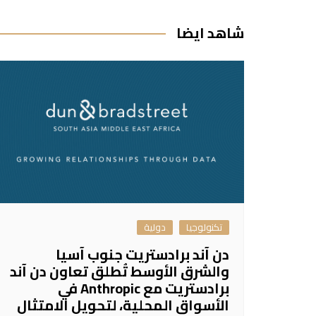
المقالات
شاهد ايضا
تكنولوجيا
دولية
دن آند برادستريت جنوب آسيا
والشرق الأوسط تُطلق تعاون دن آند
برادستريت مع Anthropic في
الأسواق المحلية، لتحويل الامتثال