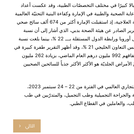
الا كبيرًا في مختلف التخصصّات الطبية، وقد عكست أعداد
ي عام 2022 تميّز قطاع الرعاية الصحية والطبية في الإمارة وكفاءة البنية التحتيّة العالمية
المستوى، ما يرسّخ مكانة دبي كوجهة عالميّة للسياحة العلاجية، إذ استقبلت الإمارة أكثر من 674 ألف سائح صحي
لعالم خلال العام 2022، وفقًا للتقرير الصادر عن هيئة الصحة بدبي، الذي أشار إلى أن نسبة
السائحين الصحيين من دول آسيا بلغت 39%، تليها دول أوروبا ورابطة الدول المستقلة بـــ 22 %، بينما بلغت نسبة
السائحين القادمين للعلاج من الدول العربية ودول مجلس التعاون الخليجي 21 %، وقد أظهر التقرير طفرة كبيرة في
النفقات الطبية للسائحين الصحيين، إذ تجاوز إجمالي إنفاقهم 992 مليون درهم العام الماضي، بزيادة 262 مليون
كان تخصصّ الأمراض الجلديّة هو الأكثر الأكثر جذباً للسائحين الصحيين
يُقام مؤتمر ميدام في قاعة الشيخ راشد بمركز دبي التجاري العالمي في الفترة من 22 – 24 سبتمبر 2023،
 والجراحة التجميلية وطب التجميل، والمتدرّبين في طب
لطب، والعاملين في القطاع الطبي.
التالي