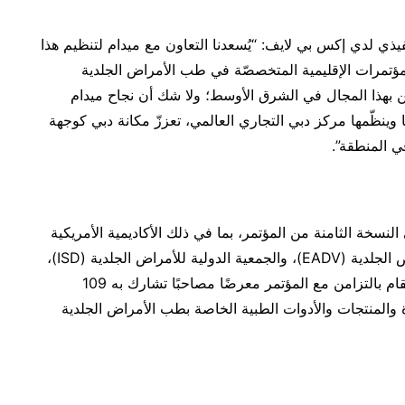
فيذي لدي إكس بي لايف: “يُسعدنا التعاون مع ميدام لتنظيم هذا
المؤتمرات الإقليمية المتخصصّة في طب الأمراض الجلدية
ين بهذا المجال في الشرق الأوسط؛ ولا شك أن نجاح ميدام
ا وينظّمها مركز دبي التجاري العالمي، تعززّ مكانة دبي كوجهة
ي المنطقة”.
النسخة الثامنة من المؤتمر، بما في ذلك الأكاديمية الأمريكية
للأمراض الجلدية (AAD)، والأكاديمية الأوروبية للأمراض الجلدية (EADV)، والجمعية الدولية للأمراض الجلدية (ISD)،
وجمعية الأمراض الجلدية والجذام الهندية (IADVL)؛ ويقام بالتزامن مع المؤتمر معرضًا مصاحبًا تشارك به 109
المنتجات والأدوات الطبية الخاصة بطب الأمراض الجلدية