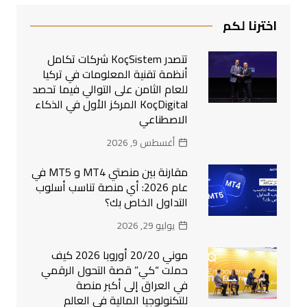
اخترنا لكم
تتصدر KoçSistem شركات تكامل
أنظمة تقنية المعلومات في تركيا
للعام الثامن على التوالي فيما تحصد
KoçDigital المركز الأول في الذكاء
الاصطناعي
أغسطس 9, 2026
مقارنة بين منصتي MT4 و MT5 في
عام 2026: أي منصة تناسب أسلوب
التداول الخاص بك؟
يوليو 29, 2026
موني 20/20 أوروبا 2026 كيف
حملت “كي” قصة التحول الرقمي
في العراق إلى أكبر منصة
للتكنولوجيا المالية في العالم