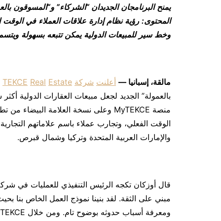
يمنح
البرنامجان
الجديدان
“
الشركاء
”
و
“
المسوقون
بالع
المحتوى
:
رؤية
نظام
إدارة
علاقات
العملاء
في
الوقت
ا
وخط
سير
للمبيعات
الدولية
يمكن
تتبعه
بسهولة
ويتسم
مالقة
،
إسبانيا
—
أعلنت
شركة
Estate
Real
TEKCE
ع
بالعمولة” الجديد لجعل مبيعات العقارات الدولية أكثر
والإمارات العربية المتحدة وتركيا وشمال قبرص.
مبني على الثقة. لقد بنينا نموذج العمل الخاص بنا ب