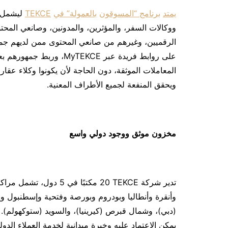
يمتد
برنامج
“
المسوقون
بالعمولة
”
في
TEKCE
ليشمل ا
ووكالات السفر، والمؤثرين، والمدونين، وصانعي الم
الرقميين، وغيرهم من صانعي المحتوى ممن لديهم جمه
المعاملات الموثقة، دون الحاجة لأن يكونوا وكلاء عقار
ويحقق المنفعة لجميع الأطراف المعنية.
مخزون
موثق
ووجود
دولي
واسع
تدير شركة TEKCE ‏20 مكتبً
وأنقرة وأنطاليا وبودروم وبورصة وفتحية وإسطنبول وإ
(دبي)، وشمال قبرص (كيرينيا)، والسويد (ستوكهولم). ه
يمكن الاعتماد عليه وخبرة ميدانية لخدمة العملاء الدولي