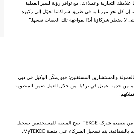
لامتك التجارية وعملاءك، مع توافر رؤية لسير العملية
ة. إن كل تحدٍ مررنا به في طريق شراكاتنا تحوّل إلى ركيزة
ى لا يضطر شركاؤنا أبدًا لمواجهة تلك العقبات نفسها.”
عمولة والمستشارين المستقلين؛ فهو يمكّن الوكيل في دبي
ولم من خدمة عميل في تركيا، من خلال العمل ضمن المنظومة
MyTEKCE هي منصة شراكات عقارية دولية متطورة من تصميم شركة TEKCE. تتيح المنصة للمستخدمين تسجيل
العملاء، ومتابعتهم، وإدارة علاقاتهم بشكل فوري ويتسم بالشفافية. يتم تسجيل الشركاء على منصة MyTEKCE،