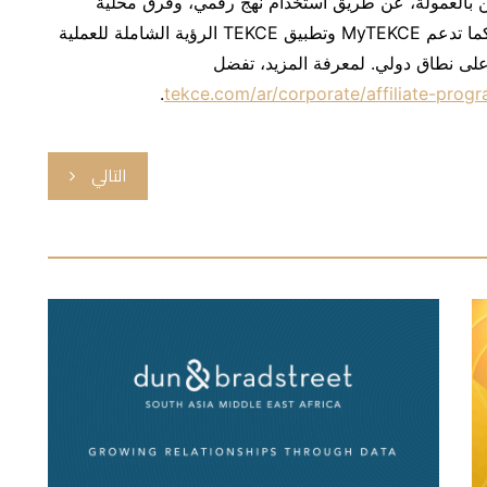
ين بالعمولة، عن طريق استخدام نهج رقمي، وفرق محلية
متعددة اللغات، ونظام إدارة علاقات عملاء خاص بها. كما تدعم MyTEKCE وتطبيق TEKCE الرؤية الشاملة للعملية
ًا على نطاق دولي. لمعرفة المزيد، تفضل
.
tekce.com/ar/corporate/affiliate-prog
التالي