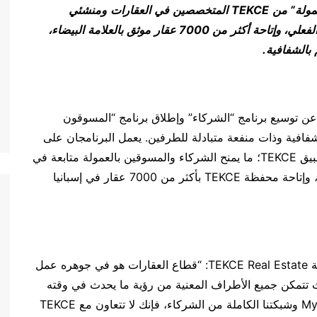
مولة
”
من
TEKCE
المتخصصين
في
العقارات
ومنشئي
لفعلي
،
وإتاحة
أكثر
من
7000
عقار
موثق
بالعلامة
البيضاء
،
بالشفافية
.
ن توسيع برنامج “الشركاء” وإطلاق برنامج “المسوقون
 شفافية وذات منفعة متبادلة للطرفين. يعمل البرنامجان على
منصة MyTEKCE وعلى نسخة العلامة البيضاء من تطبيق TEKCE؛ ما يمنح الشركاء والمسوقين بالعمولة متابعة في
الوقت الفعلي، وتجارب عملاء باسم علاماتهم التجارية، وإتاحة محفظة TEKCE بأكثر من 7000 عقار في إسبانيا
قال أوزكان تكجه الرئيس التنفيذي للعمليات في شركة TEKCE Real Estate: “قطاع العقارات هو في جوهره عمل
حيث تتمكن جميع الأطراف المعنية من رؤية ما يحدث في وقته
ومعرفة أسباب حدوثه بوضوح تام. ومن خلال MyTEKCE وشبكتنا الكاملة من الشركاء، فإنك لا تتعاون مع TEKCE