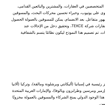
لمتخصصين في العقارات، والمشترين والبائعين القدامى،
حتوى على يوتيوب، وخبراء تحسين محركات البحث، والمسوقين
ور متفاعل. بعد الانضمام، يمكن للمسوقين بالعمولة الحصول
على روابط فريدة عبر MyTEKCE، وربط جمهورهم بعقارات شركة TEKCE، وتحقيق دخل من الإحالات عند
ات. تم تصميم هذا النموذج ليكون نظامًا يتسم بالشفافية
ا في 5 دول، تشمل مراكز رئيسية في إسبانيا (أليكانتي وبرشلونة ومالقة)، وتركيا (ألانيا
زمير ومرسين وطرابزون ويالوفا)، والإمارات العربية المتحدة
ذا الوجود الدولي يمنح الشركاء والمسوقين بالعمولة مخزونًا
ين.