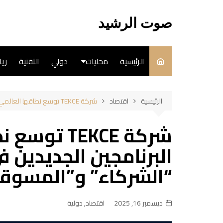
لتجاوز
لى
صوت الرشيد
لمحتوى
الرئيسية
محليات
دولي
التقنية
ري
سياسة
الرئيسية
اقتصاد
شركة TEKCE توسع نطاقها العالمي من خلال البرنامجين الجديدين في مجال العقارات “الشركاء” و”المسوقون بالعمولة”
فن
شركة TEKCE
طبخ
البرنامجين الجديدين 
“الشركاء” و”المسوقو
ديسمبر 16, 2025
اقتصاد
,
دولية