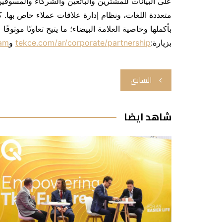
على البيانات للمشترين والبائعين والشركاء والمسوق
بأكملها وخاصية العلامة البيضاء؛ ما يتيح تعاونًا موثوق
بزيارة:
tekce.com/ar/corporate/partnership
و
ram
تصفّح
السابق
المقالات
شاهد ايضا