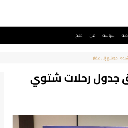
اضة
سياسة
فن
طبخ
 شتوي موسّع إلى عمّان
لق جدول رحلات شتوي