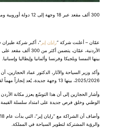
300 ألف مقعد عبر 18 وجهة إلى 12 دولة أوروبية ومقترح استثماري يشمل عمّان والعقبة ومطار ماركا
عمّان – أعلنت شركة “
رايان
إير
“، أكبر شركة طيران 
بينها النمسا وبلجيكا وفرنسا وألمانيا وإيطاليا وإسبانيا.
2025/2026، بينها 13 وجهة جديدة، يُعد إنجازاً مهماً لقطاعي الطيران والسياحة في الأردن.
وأشار الحجازين إلى أن هذا التوسّع يعزز مكانة الأرد
الوطني وخلق فرص جديدة على امتداد سلسلة القيمة ا
والرؤية المشتركة لتطوير السياحة في المملكة.