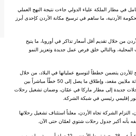
مل في مطار الملكة علياء الدولي جاءت نتيجة النهج العملي
حكومة الأردنية، ما ساهم في ترسيخ مكانة الأردن كإحدى أبرز
ردن من خلال تقديم أقل أسعار تذاكر في أوروبا، ما يتيح
 المحلية، وبالتالي خلق فرص عمل جديدة وتعزيز النمو
أردن يتضمن خططاً لتوسيع عملياتها في البلاد، من خلال
زيادة عدد المقاعد السنوية بنسبة 360% لتصل إلى ثلاثة ملايين مقعد، وإطلاق ما يصل إلى 50 خطّاً مباشراً بين
 رحلات جديدة إلى مطار ماركا في عمّان، وضمان تشغيل رحلات
كمحور إقليمي رئيسي في شبكة الشركة.
 التزام الشركة تجاه الأردن، معلناً استئناف تشغيل رحلاتها
فه بأنه أكبر جدول رحلات شتوي لعمّان حتى الآن.
وأشار ويلسون إلى أن البرنامج يتضمن 84 رحلة أسبوعياً عبر 18 وجهة تربط الأردن بـ 12 دولة أوروبية، ما سيسهم