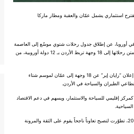
في أوروبا، عن إطلاق جدول رحلات شتوي موسّع إلى العاصمة
الأردنية، عمّان، يتضمن أكثر من 300 ألف مقعد على متن رحلاتها إلى 18 وجهة تربط الأردن بـ 12 دولة أوروبية، من
وأكد وزير السياحة والآثار، الدكتور عماد الحجازين، أن إعلان “رايان إير” عن 18 وجهة إلى عمّان لموسم شتاء
ن كمركز إقليمي للسياحة والاستثمار، ويسهم في دعم الاقتصاد
لسياحية.
وأضاف أن الشراكة مع “رايان إير”، التي بدأت عام 2018، تطوّرت لتصبح تعاوناً ناجحاً يقوم على الثقة والمرونة