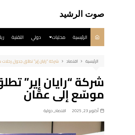
لتجاوز
لى
صوت الرشيد
لمحتوى
الرئيسية
محليات
دولي
التقنية
ري
سياسة
الرئيسية
اقتصاد
شركة “رايان إير” تطلق جدول رحلات
فن
شركة “رايان إير” تط
طبخ
موسّع إلى عمّان
أكتوبر 23, 2025
اقتصاد
,
دولية