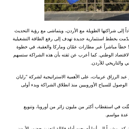
داً إلى شراكتها الطويلة مع الأردن، ويتماشى مع رؤية التحديث
قدّمت بخطط استثمارية جديدة تهدف إلى رفع الطاقة التشغيلية
السنوية إلى ثلاثة ملايين مقعد، وإنشاء ما يصل إلى 50 خطاً مباشراً عبر مطارات عمّان وماركا والعقبة، في خطوة
اقتصاد الوطني. كما أعرب عن ثقته بأن هذه الشراكة ستسهم
ي والتاريخي للأردن.
 عبد الرزاق عربيات، على الأهمية الاستراتيجية لشركة “رايان
الوصول للسياح الأوروبيين منذ انطلاق الشراكة وبدء أولى
ّلت في استقطاب أكثر من مليون زائر من أوروبا، وتنويع
 عدة مواسم.
كة، مشيراً إلى أنها أصبحت أداة فعّالة لتعزيز حضور الأردن