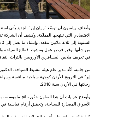
وأضاف ويلسون أن توسّع “رايان إير” الجديد يأتي استنا
الاقتصادي التي تنتهجها المملكة. وكشف أن الشركة ت
من شأنها توفير فرص عمل وتنشيط قطاع السياحة وال
في تعريف ملايين المسافرين الأوروبيين بالتراث الثقاف
من جانبه، أكّد مدير عام هيئة تنشيط السياحة، الدكتور
إير” في الترويج للأردن كوجهة سياحية منافسة وسهلة 
رحلاتها في الأردن سنة 2018.
وأوضح عربيات أن هذا التعاون حقّق نتائج ملموسة، تمث
الأسواق المصدّرة للسياحة، وتحقيق أرقام قياسية في
كما شدّد عربيات على أهمية الحملات التسويقية المشتر