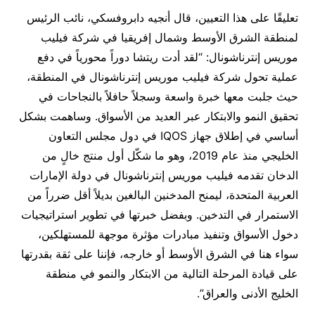
تعليقًا على هذا التعيين، قال أنجيه دابروفسكي، نائب الرئيس
لمنطقة الشرق الأوسط وشمال إفريقيا في شركة فيليب
موريس إنترناشونال: “لقد أدت ريتشا دوراً محورياً في دفع
عملية تحول شركة فيليب موريس إنترناشونال في المنطقة،
حيث جلبت معها خبرة واسعة وسجلاً حافلاً بالنجاحات في
تحقيق النمو والابتكار عبر العديد من الأسواق. وساهمت بشكل
أساسي في إطلاق جهاز IQOS في دول مجلس التعاون
الخليجي منذ عام 2019، وهو ما شكّل أول منتج خالٍ من
الدخان تقدمه فيليب موريس إنترناشونال في دولة الإمارات
العربية المتحدة، ليمنح المدخنين البالغين بديلاً أقل ضرراً من
الاستمرار في التدخين. وبفضل خبرتها في تطوير استراتيجيات
دخول الأسواق وتنفيذ مبادرات مؤثرة موجهة للمستهلكين،
سواء هنا في الشرق الأوسط أو خارجه، فإننا على ثقة بقدرتها
على قيادة المرحلة التالية من الابتكار والنمو في منطقة
الخليج الأدنى والعراق”.