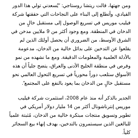
ومن جهتها، قالت ريتشا روستاجي: “يُسعدني تولي هذا الدور
القيادي، وأتطلع إلى البناء على النجاحات التي حققتها شركة
فيليب موريس في تسريع الوصول إلى مستقبل خالٍ من
الدخان في المنطقة. ومع وجود أكثر من 9 ملايين مدخن في
الشرق الأوسط، من الضروري أن يحصل أولئك الذين لم
يقلعوا عن التدخين على بدائل خالية من الدخان، مدعومة
بالأدلة العلمية والمعلومات الدقيقة. ومع ما نشهده من نمو
وفرص في منطقة الخليج الأدنى والعراق، يتضح جلياً أن هذه
الأسواق ستلعب دوراً محورياً في تسريع التحول العالمي نحو
مستقبل خالٍ من الدخان بما يعود بالنفع على المجتمع”.
الجدير بالذكر أنه منذ عام 2008، استثمرت شركة فيليب
موريس إنترناشونال أكثر من 14 مليار دولار أمريكي في
تطوير وتسويق منتجات مبتكرة خالية من الدخان، مُثبتة علمياً
للبالغين الذين سيستمرون بالتدخين، بهدف إنهاء بيع السجائر
كلياً.