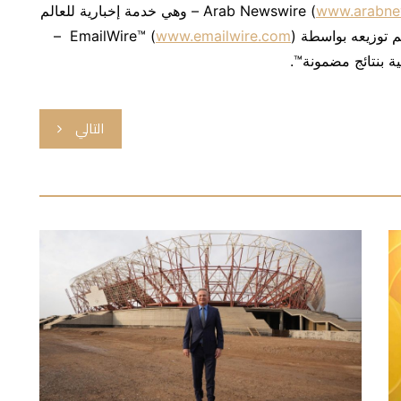
www.arabne
) – وهي خدمة إخبارية للعالم
) –
www.emailwire.com
ية بنتائج مضمونة™.
التالي