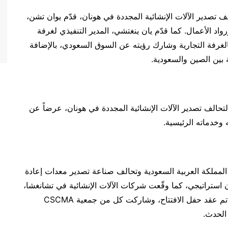
معية تشانغشا لآلات البناء (CSCMA) وتحالف تصدير الآلات الإنشائية المجددة في هونان، قدّم يوان تشن،
باً حاراً بالضيوف ورواد الأعمال. كما قدّم يان ينغتشي، المدير التنفيذي لغرفة
 بالغرفة التجارية وشارك رؤيته عن السوق السعودي، بالإضافة
 بين الصين والسعودية.
لتحالف تصدير الآلات الإنشائية المجددة في هونان، عرضاً عن
وخدماته الرئيسية.
المملكة العربية السعودية وتحالف صناعة تصدير معدات إعادة
ون استراتيجي، كما وقّعت شركات الآلات الإنشائية في تشانغشا،
الصين، اتفاقية طلب شراء مع الشركات المحلية. كما تم عقد حفل الافتتاح، وشاركت كل من جمعية CSCMA
الحدث.