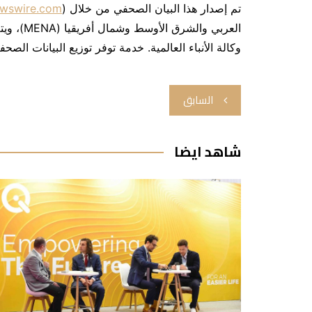
تم إصدار هذا البيان الصحفي من خلال Arab Newswire (
wswire.com
العربي والشرق الأوسط وشمال أفريقيا (MENA)، ويتم توزيعه بواسطة EmailWire™ (
وكالة الأنباء العالمية. خدمة توفر توزيع البيانات الصحف
تصفّح
السابق
المقالات
شاهد ايضا