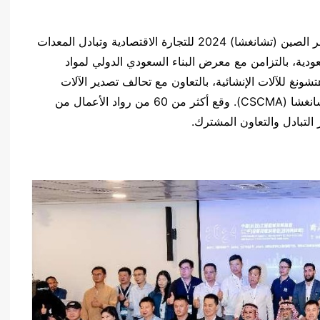
في 4 نوفمبر بالتوقيت المحلي، انطلقت فعاليات مؤتمر الصين (تشانغشا) 2024 للتجارة الاقتصادية وتبادل المعدات
عودية، بالتزامن مع معرض البناء السعودي الدولي لمواد
 هونان قوهتشونغ للآلات الإنشائية، بالتعاون مع تحالف تصدير الآلات
الإنشائية المجددة في هونان وجمعية آلات البناء في تشانغشا (CSCMA). وقع أكثر من 60 من رواد الأعمال من
 التبادل والتعاون المشترك.