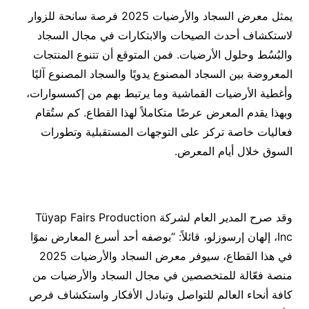
يمثل معرض السجاد والأرضيات 2025 فرصة سانحة للزوار
لاستكشاف أحدث الصيحات والابتكارات في مجال السجاد
والبُسُط وحلول الأرضيات. فمن المتوقع أن تتنوع المنتجات
المعروضة بين السجاد المصنوع يدويًا والسجاد المصنوع آليًا
وأغطية الأرضيات القماشية وما يرتبط بهم من إكسسوارات،
وبهذا يقدم المعرض عرضًا متكاملاً لهذا القطاع. كم ستُقام
فعاليات خاصة تركز على التوجهات المستقبلية وتطورات
السوق خلال أيام المعرض.
وقد صرح المدير العام لشركة Tüyap Fairs Production
Inc، إلهان إرسوزلو، قائلاً: “بوصفه أحد أسرع المعارض نموًا
في هذا القطاع، سيوفر معرض السجاد والأرضيات 2025
منصة فعّالة للمتخصصين في مجال السجاد والأرضيات من
كافة أنحاء العالم للتواصل وتبادل الأفكار واستكشاف فرص