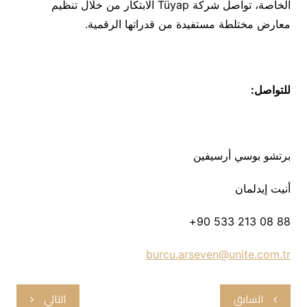
الخاصة، تواصل شركة Tüyap الابتكار من خلال تنظيم
معارض مختلطة مستفيدة من قدراتها الرقمية.
للتواصل:
برتشو بوسي أرسيفين
أنيت إيدلمان
88 08 213 533 90+‏
burcu.arseven@unite.com.tr
تصفّح
السابق
التالي